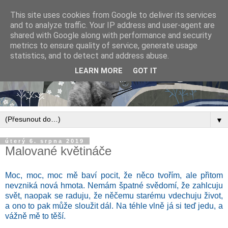
This site uses cookies from Google to deliver its services
and to analyze traffic. Your IP address and user-agent are
shared with Google along with performance and security
metrics to ensure quality of service, generate usage
statistics, and to detect and address abuse.
LEARN MORE
GOT IT
▼
úterý 6. srpna 2019
Malované květináče
Moc, moc, moc mě baví pocit, že něco tvořím, ale přitom
nevzniká nová hmota. Nemám špatné svědomí, že zahlcuju
svět, naopak se raduju, že něčemu starému vdechuju život,
a ono to pak může sloužit dál. Na téhle vlně já si teď jedu, a
vážně mě to těší.