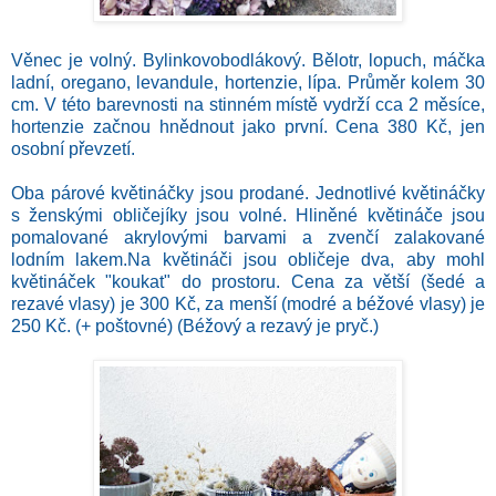
Věnec je volný. Bylinkovobodlákový. Bělotr, lopuch, máčka
ladní, oregano, levandule, hortenzie, lípa. Průměr kolem 30
cm. V této barevnosti na stinném místě vydrží cca 2 měsíce,
hortenzie začnou hnědnout jako první. Cena 380 Kč, jen
osobní převzetí.
Oba párové květináčky jsou prodané. Jednotlivé květináčky
s ženskými obličejíky jsou volné. Hliněné květináče jsou
pomalované akrylovými barvami a zvenčí zalakované
lodním lakem.Na květináči jsou obličeje dva, aby mohl
květináček "koukat" do prostoru. Cena za větší (šedé a
rezavé vlasy) je 300 Kč, za menší (modré a béžové vlasy) je
250 Kč. (+ poštovné) (Béžový a rezavý je pryč.)