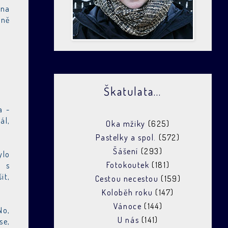
 na
dně
Škatulata...
a -
ál,
Oka mžiky
(625)
Pastelky a spol.
(572)
Šášení
(293)
ylo
Fotokoutek
(181)
" s
it,
Cestou necestou
(159)
Koloběh roku
(147)
Vánoce
(144)
No,
U nás
(141)
se,