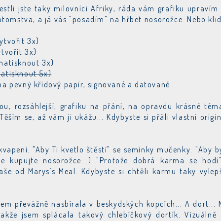
stli jste taky milovníci Afriky, ráda vám grafiku upravím
otomstva, a já vás "posadím" na hřbet nosorožce. Nebo kli
ytvořit 3x)
tvořit 3x)
 natisknout 3x)
natisknout 5x)
 na pevný křídový papír, signované a datované.
u, rozsáhlejší, grafiku na přání, na opravdu krásné tém
ěším se, až vám ji ukážu... Kdybyste si přáli vlastní origin
kvapení. "Aby Ti kvetlo štěstí" se semínky mučenky. "Aby b
že kupujte nosorožce...) "Protože dobrá karma se hodí
e od Marys´s Meal. Kdybyste si chtěli karmu taky vylepš
sem převážně nasbírala v beskydských kopcích... A dort... 
kže jsem splácala takový chlebíčkový dortík. Vizuálně 