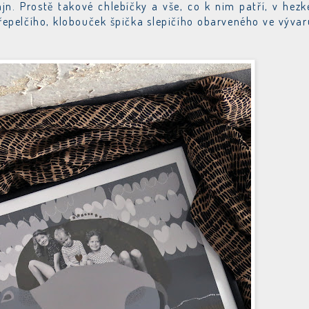
ajn. Prostě takové chlebíčky a vše, co k nim patří, v hez
křepelčího, klobouček špička slepičího obarveného ve vývar