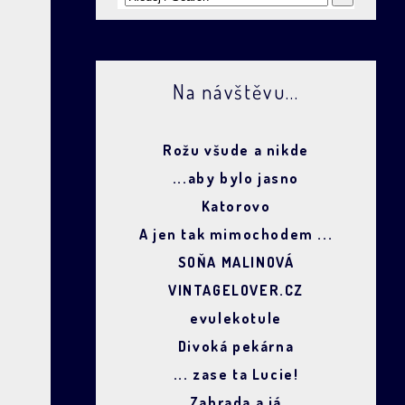
Na návštěvu...
Rožu všude a nikde
...aby bylo jasno
Katorovo
A jen tak mimochodem ...
SOŇA MALINOVÁ
VINTAGELOVER.CZ
evulekotule
Divoká pekárna
... zase ta Lucie!
Zahrada a já