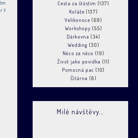
kém
Cesta za štěstím
(137)
u z
Koláže
(137)
Velikonoce
(69)
Workshopy
(55)
Dárkovna
(34)
Wedding
(30)
Něco za něco
(19)
Život jako povídka
(11)
Pomocná pac
(10)
Čítárna
(8)
Milé návštěvy...