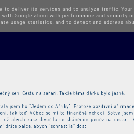
Instagram
Kup si Oringli
 to deliver its services and to analyze traffic. Your
 with Google along with performance and security m
rate usage statistics, and to detect and address ab
čný sen. Cestu na safari. Takže téma dárku bylo jasné.
zvala jsem ho "Jedem do Afriky". Protože pozitivní afirmace
 Keni, tak teď. Vůbec se mi to finančně nehodí. Sotva jsem
, už abych zase divočila se sháněním peněz na cestu... 
i držte palce, abych "schrastila" dost.