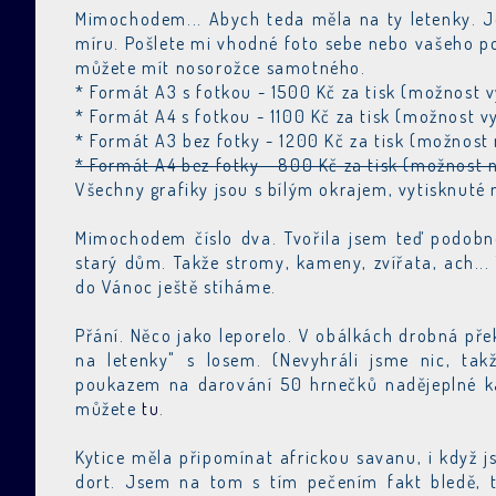
Mimochodem... Abych teda měla na ty letenky. Je
míru. Pošlete mi vhodné foto sebe nebo vašeho p
můžete mít nosorožce samotného.
* Formát A3 s fotkou - 1500 Kč za tisk (možnost v
* Formát A4 s fotkou - 1100 Kč za tisk (možnost vy
* Formát A3 bez fotky - 1200 Kč za tisk (možnost
* Formát A4 bez fotky - 800 Kč za tisk (možnost 
Všechny grafiky jsou s bílým okrajem, vytisknuté
Mimochodem číslo dva. Tvořila jsem teď podobno
starý dům. Takže stromy, kameny, zvířata, ach... T
do Vánoc ještě stíháme.
Přání. Něco jako leporelo. V obálkách drobná pře
na letenky" s losem. (Nevyhráli jsme nic, tak
poukazem na darování 50 hrnečků nadějeplné kaš
můžete
tu
.
Kytice měla připomínat africkou savanu, i když j
dort. Jsem na tom s tím pečením fakt bledě, ta