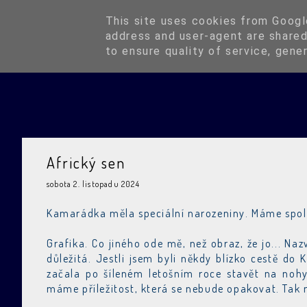
Blog
This site uses cookies from Google
address and user-agent are shared
to ensure quality of service, gene
Africký sen
sobota 2. listopadu 2024
Kamarádka měla speciální narozeniny. Máme spole
Grafika. Co jiného ode mě, než obraz, že jo... Na
důležitá. Jestli jsem byli někdy blízko cestě do
začala po šíleném letošním roce stavět na nohy
máme příležitost, která se nebude opakovat. Tak m