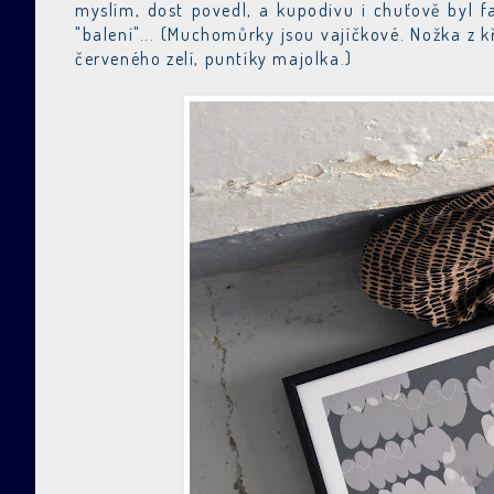
myslím, dost povedl, a kupodivu i chuťově byl f
"balení"... (Muchomůrky jsou vajíčkové. Nožka z 
červeného zelí, puntíky majolka.)