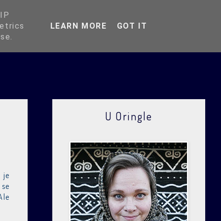
O Oringli
 IP
etrics
LEARN MORE
GOT IT
use.
U Oringle
 je
 se
Ale