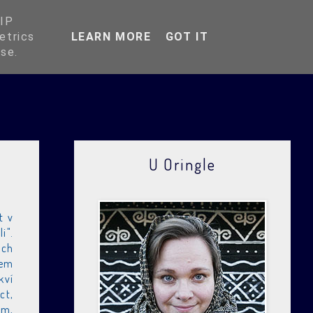
O Oringli
 IP
etrics
LEARN MORE
GOT IT
use.
U Oringle
t v
i".
ich
sem
kví
ct,
am,