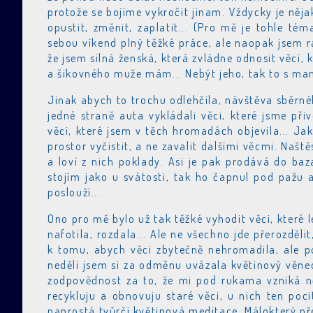
protože se bojíme vykročit jinam. Vždycky je něja
opustit, změnit, zaplatit... (Pro mě je tohle té
sebou víkend plný těžké práce, ale naopak jsem 
že jsem silná ženská, která zvládne odnosit věcí, 
a šikovného muže mám... Nebýt jeho, tak to s m
Jinak abych to trochu odlehčila, návštěva sběrn
jedné straně auta vykládali věci, které jsme při
věci, které jsem v těch hromadách objevila... Ja
prostor vyčistit, a ne zavalit dalšími věcmi. Našt
a loví z nich poklady. Asi je pak prodává do baza
stojím jako u svátosti, tak ho čapnul pod pažu 
poslouží...
Ono pro mě bylo už tak těžké vyhodit věci, které
nafotila, rozdala... Ale ne všechno jde přerozdělit
k tomu, abych věci zbytečně nehromadila, ale po
neděli jsem si za odměnu uvázala květinový věnec. 
zodpovědnost za to, že mi pod rukama vzniká ně
recykluju a obnovuju staré věci, u nich ten poc
naprostá tvůrčí květinová meditace. Málokterý př