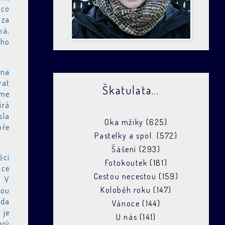
ěco
 za
ná,
ého
 na
vat
Škatulata...
eme
írá
sla
Oka mžiky
(625)
bře
Pastelky a spol.
(572)
Šášení
(293)
ěcí
Fotokoutek
(181)
ace
Cestou necestou
(159)
. V
Koloběh roku
(147)
kou
áda
Vánoce
(144)
 je
U nás
(141)
erý