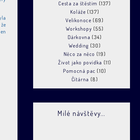
Cesta za štěstím
(137)
Koláže
(137)
yla
Velikonoce
(69)
 že
Workshopy
(55)
jen
Dárkovna
(34)
Wedding
(30)
Něco za něco
(19)
Život jako povídka
(11)
Pomocná pac
(10)
Čítárna
(8)
Milé návštěvy...