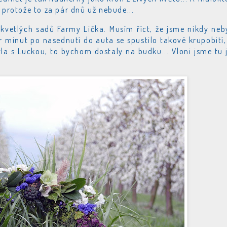
 protože to za pár dnů už nebude...
zkvetlých sadů Farmy Lička. Musím říct, že jsme nikdy neb
ár minut po nasednutí do auta se spustilo takové krupobití,
yla s Luckou, to bychom dostaly na budku... Vloni jsme tu 