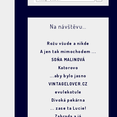
Na návštěvu...
Rožu všude a nikde
A jen tak mimochodem ...
SOŇA MALINOVÁ
Katorovo
...aby bylo jasno
VINTAGELOVER.CZ
evulekotule
Divoká pekárna
... zase ta Lucie!
Zahrada a já