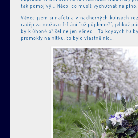
tak pomojivý... Něco, co musíš vychutnat na plno,
Věnec jsem si nafotila v nádherných kulisách ro
raději za mužovo frflání "už půjdeme?", jelikož p
by k úhoně přišel ne jen věnec... To kdybych tu b
promokly na nitku, to bylo vlastně nic...