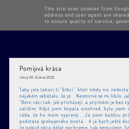
Blog
This site uses cookies from Google
address and user-agent are shared
to ensure quality of service, gene
Pomíjivá krása
úterý 26. dubna 2022
Taky jste takoví ti "blbci", kteří nikdy nic nedo
nějakém sebežalu, že jo... Nesmírně se mi líbilo, j
"Beru věci tak, jak přicházejí, a přijímám je bez 
zařídím. Když jsem kopala vinohrad, byla jsem
ráda, že ho mám vypraný... Já jsem každou prác
podstata spokojeného života... A já bych ještě do
že pokud něco dělat nechceme, tak nemusíme. Setr