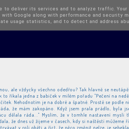
Instagram
Kup si Oringli
 to deliver its services and to analyze traffic. Your
 with Google along with performance and security m
rate usage statistics, and to detect and address ab
stanou, ale vždycky všechno odedřou? Tak hlavně se neutápě
ak to říkala jedna z babiček v milém pořadu "Pečení na neděl
výčitek. Nehodnotím je na dobré a špatné. Prostě se podle n
 ráda, že mám zakopáno. Když jsem prala prádlo, byla j
u dělala ráda..." Myslím, že v tomhle nastavení mysli t
dala, že dnes už žijeme v časech, kdy si naštěstí můžeme ří
vávat v roli oběti a říct, že něco změnit nelze, je sebekl