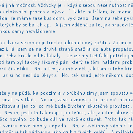
ká jiná možnost. Vždycky je, i když s sebou nese nutnost n
ma celoživotní proces a výzva...) Takže nefrflám, že máme
ráda, že máme zase kus domu vyklizeno. Jsem na sebe pyš
kterých by se bál chlap... A jsem vděčná za to, jak pracovit
amkou samy nezvládneme...
ého dvora se mnou je trochu adrenalinový zážitek. Zatímco
vezli, já jsem se na druhé straně snažila do auta propašo
ko třeba křeslo od Halabaly... Jenže my teď fakt potřebuj
ěstí tam byl takový šikovný pán, který se těmi haldami prob
rů či antiků... No, a ten jak mě viděl, jak tam u toho kře
a už si ho nesl do úkrytu... No, tak snad ještě někomu do
 ležely na půdě. Na podzim a v průběhu zimy jsem spoustu v
, udat, čas tlačí... No nic, zase a znova je to pro mě inspir
řizovala jen to, co mě bude životem skutečně provázet..
Nevím, jestli to tak mají i jiní tvůrci, ale já cítím obrovs
co nového, co bude dál ve světě existovat. Proto tak r
it vzniku nové hmoty odpadá... No, a květinový věnec? To
edmět je tak nádherný jako kruh z živých květů... A málokt