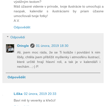
výstižným textom?
Máš úžasné videnie v prírode, tvoje ilustrácie to umocňujú a
naopak, kalendár s ilustráciami by priam úžasne
umocňovali tvoje fotky!
A.V.
Odpovědět
Odpovědi
Oringle
01 února, 2019 18:30
Ali, jsem moc ráda, že se Ti koláže i povídání k nim
líbily, chtěla jsem přiblížit myšlenky i atmosféru ilustrací,
které určitě hrají hlavní roli, a tak je v kalendáři i
nechám...;-) P.
Odpovědět
Liška
02 února, 2019 20:33
Baví mě ty veverky a křečci!