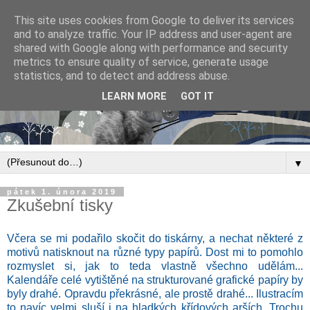
This site uses cookies from Google to deliver its services
and to analyze traffic. Your IP address and user-agent are
shared with Google along with performance and security
metrics to ensure quality of service, generate usage
statistics, and to detect and address abuse.
LEARN MORE
GOT IT
▼
pátek 1. února 2019
Zkušební tisky
Včera se mi podařilo skočit do tiskárny, a nechat některé z
motivů natisknout na různé typy papírů. Dost mi to pomohlo
rozmyslet si, jak to teda vlastně všechno udělám...
Kalendáře celé vytištěné na strukturované grafické papíry by
byly drahé. Opravdu překrásné, ale prostě drahé... Ilustracím
to navíc velmi sluší i na hladkých křídových arších. Trochu