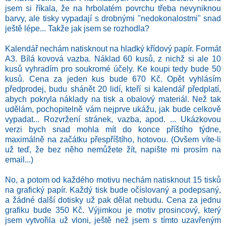
jsem si říkala, že na hrbolatém povrchu třeba nevyniknou
barvy, ale tisky vypadají s drobnými "nedokonalostmi" snad
ještě lépe... Takže jak jsem se rozhodla?
Kalendář nechám natisknout na hladký křídový papír. Formát
A3. Bílá kovová vazba. Náklad 60 kusů, z nichž si ale 10
kusů vyhradím pro soukromé účely. Ke koupi tedy bude 50
kusů. Cena za jeden kus bude 670 Kč. Opět vyhlásím
předprodej, budu shánět 20 lidí, kteří si kalendář předplatí,
abych pokryla náklady na tisk a obalový materiál. Než tak
udělám, pochopitelně vám nejprve ukážu, jak bude celkově
vypadat... Rozvržení stránek, vazba, apod. ... Ukázkovou
verzi bych snad mohla mít do konce příštího týdne,
maximálně na začátku přespříštího, hotovou. (Ovšem víte-li
už teď, že bez něho nemůžete žít, napište mi prosím na
email...)
No, a potom od každého motivu nechám natisknout 15 tisků
na grafický papír. Každý tisk bude očíslovaný a podepsaný,
a žádné další dotisky už pak dělat nebudu. Cena za jednu
grafiku bude 350 Kč. Výjimkou je motiv prosincový, který
jsem vytvořila už vloni, ještě než jsem s tímto uzavřeným