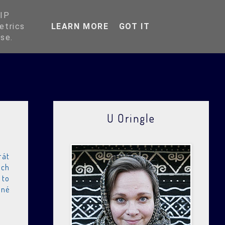
O Oringli
 IP
etrics
LEARN MORE
GOT IT
use.
U Oringle
rát
ých
 to
sné