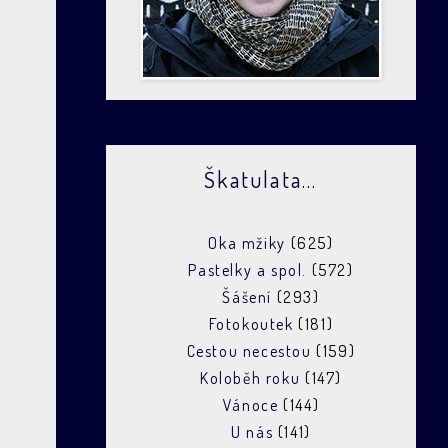
Škatulata...
Oka mžiky
(625)
Pastelky a spol.
(572)
Šášení
(293)
Fotokoutek
(181)
Cestou necestou
(159)
Koloběh roku
(147)
Vánoce
(144)
U nás
(141)