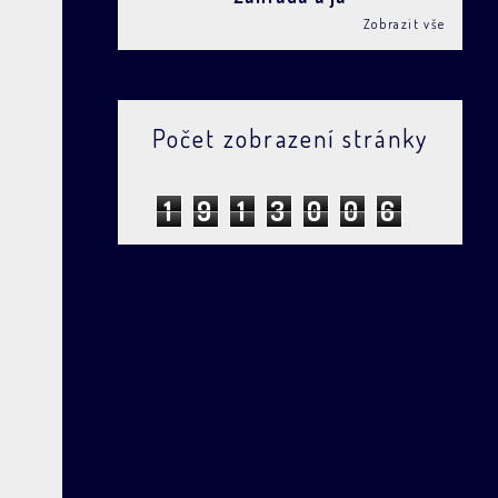
Zobrazit vše
Počet zobrazení stránky
1
9
1
3
0
0
6