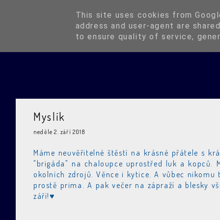
Blog
This site uses cookies from Google
address and user-agent are shared
to ensure quality of service, gene
Myslík
neděle 2. září 2018
Máme neuvěřitelné štěstí na krásné přátele s kr
"brigáda" na chaloupce uprostřed luk a kopců. 
okolních zdrojů. Věnce i kytice. A vůbec nikomu 
prostě prima. A pak večer na zápraží a blesky v
září!♥