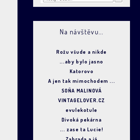
Na návštěvu...
Rožu všude a nikde
...aby bylo jasno
Katorovo
A jen tak mimochodem ...
SOŇA MALINOVÁ
VINTAGELOVER.CZ
evulekotule
Divoká pekárna
... zase ta Lucie!
Zahrada a já