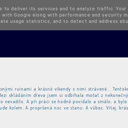
Instagram
Kup si Oringli
 to deliver its services and to analyze traffic. Your
 with Google along with performance and security m
rate usage statistics, and to detect and address ab
ásnými ruinami a krásné víkendy s nimi strávené... Tentok
Mezi skládáním dřeva jsem si odbíhala motat z nekonečn
to nevadilo. A při práci se hodně povídalo a smálo, a bylo
šude kolem. A propršená noc ve stanu. A vůbec. Vítej, krá