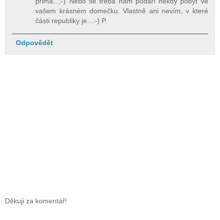
prima...;-) Nebo se třeba nám podaří někdy pobýt ve
vašem krásném domečku. Vlastně ani nevím, v které
části republiky je...:-) P.
Odpovědět
Děkuji za komentář!