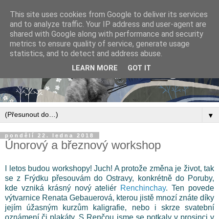
This site uses cookies from Google to deliver its services
and to analyze traffic. Your IP address and user-agent are
shared with Google along with performance and security
metrics to ensure quality of service, generate usage
statistics, and to detect and address abuse.
LEARN MORE
GOT IT
▼
pondělí 22. ledna 2018
Únorový a březnový workshop
I letos budou workshopy! Juch! A protože změna je život, tak
se z Frýdku přesouvám do Ostravy, konkrétně do Poruby,
kde vzniká krásný nový ateliér
Renchinchay
. Ten povede
výtvarnice Renata Gebauerová, kterou jistě mnozí znáte díky
jejím úžasným kurzům kaligrafie, nebo i skrze svatební
oznámení či plakáty. S Renčou jsme se potkaly v prosinci v