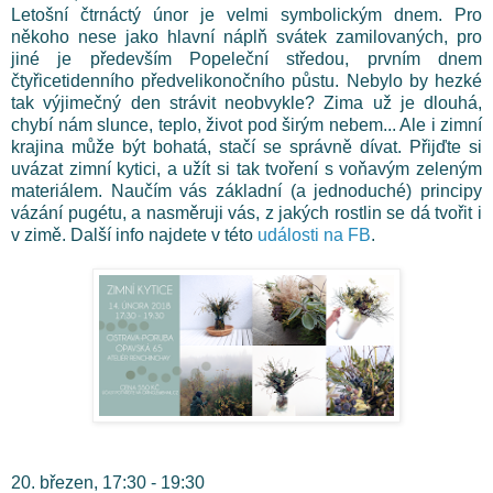
Letošní čtrnáctý únor je velmi symbolickým dnem. Pro
někoho nese jako hlavní náplň svátek zamilovaných, pro
jiné je především Popeleční středou, prvním dnem
čtyřicetidenního předvelikonočního půstu. Nebylo by hezké
tak výjimečný den strávit neobvykle? Zima už je dlouhá,
chybí nám slunce, teplo, život pod širým nebem... Ale i zimní
krajina může být bohatá, stačí se správně dívat. Přijďte si
uvázat zimní kytici, a užít si tak tvoření s voňavým zeleným
materiálem. Naučím vás základní (a jednoduché) principy
vázání pugétu, a nasměruji vás, z jakých rostlin se dá tvořit i
v zimě. Další info najdete v této
události na FB
.
20. březen, 17:30 - 19:30