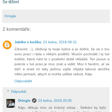
Se těšim!
Oringle
2 komentáře:
Jablko v košíku
23 ledna, 2018 08:31
Zdravím :-), obdivuji ty tvoje kytice a je dobře, že se s tou
svou prací i ráda s někým podělíš. Musím pochválit i ty tvé
koláže, které nám tu v poslední době vkládáš. Ten posun a
pokrok v tvé práci je moc znát a vidět. Moc ti fandím, ať se
daří a snad mi taky jednou vyjde nějaká taková akcička
něbo jarmark, abych si mohla udělat radost, Kája.
Odpovědět
Odpovědi
Oringle
23 ledna, 2018 20:05
Kájo, děkuju moc za krásný vzkaz... Setkání by bylo