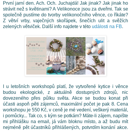
První jarní den. Ach. Och. Juchajdá! Jak jinak? Jak jinak ho
strávit než s květinami? A Velikonoce jsou za dveřmi. Tak se
společně pustíme do tvorby velikonočního věnce, co říkáte?
Z větví vrby, vaječných skořápek, šnečích ulit a svěžích
zelených větviček. Další info najdete v této
události na FB
.
I u letošních workshopů platí, že vytvořené kytice i věnce
budou ekologické, z aktuálně dostupných zdrojů, nic
dovezeného přes půlku světa. Akce se budou konat při
účasti aspoň pěti zájemců, maximální počet je pak 8. Cena
workshopu je 550 Kč, v ceně je mé vedení, veškerý materiál,
i pomůcky... Tak co, s kým se potkám? Máte-li zájem, napište
mi přihlášku na email, já vám bloknu místo, a až budu mít
nejméně pět účastníků přihlášených, potvrdím konání akce.