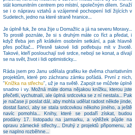
stát komunitním centrem pro místní, společným dílem. Snaží
se i o nápravu vztahů a vzájemné pochopení lidí žijících v
Sudetech, jedno na které straně hranice...
Je úplně fuk, že ona žije u Domažlic a já na severu Moravy...
To prostě poznáte, že si s druhým máte co říct a předat, i
když třeba jen při krátkém osobním setkání, a pak hlavně
přes počítač... Přesně takové lidi potřebuju mít v životě.
Takové, kteří poslouchají své srdce, nebojí se konat, a dívají
se na svět, život i lidi optimisticky...
Ráda jsem pro Janu udělala grafiku ke dvěma charitativním
projektům, které pro záchranu zámku pořádá. První z nich,
"
Knížka na střechu
", už je na světě. Zapojit se můžete úplně
snadno i vy.
Možná máte doma nějakou knížku, kterou jste
přečetli, vychutnali, ale úplná srdcovka se z ní nestala... Pak
je načase ji poslat dál, aby mohla udělat radost někde jinde,
dostat šanci, aby se stala srdcovkou někoho jiného, a ještě
navíc pomohla... Knihy, které se podaří získat, budou
prodány 17. listopadu na jarmarku, a výtěžek půjde na
opravu zámecké střechy... Druhý z projektů připomenu, až
se naplno rozběhne...