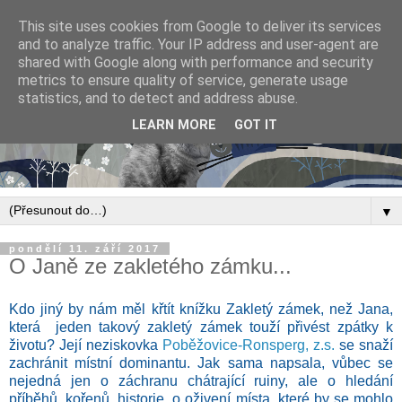
This site uses cookies from Google to deliver its services
and to analyze traffic. Your IP address and user-agent are
shared with Google along with performance and security
metrics to ensure quality of service, generate usage
statistics, and to detect and address abuse.
LEARN MORE
GOT IT
▼
pondělí 11. září 2017
O Janě ze zakletého zámku...
Kdo jiný by nám měl křtít knížku Zakletý zámek, než Jana,
která jeden takový zakletý zámek touží přivést zpátky k
životu? Její neziskovka
Poběžovice-Ronsperg, z.s.
se snaží
zachránit místní dominantu. Jak sama napsala, vůbec se
nejedná jen o záchranu chátrající ruiny, ale o hledání
příběhů, kořenů, historie, o oživení místa, které by se mohlo