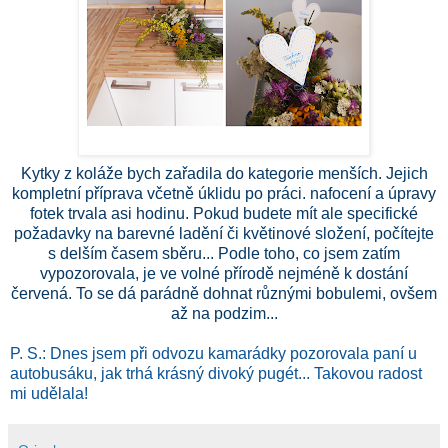
Kytky z koláže bych zařadila do kategorie menších. Jejich
kompletní příprava včetně úklidu po práci. nafocení a úpravy
fotek trvala asi hodinu. Pokud budete mít ale specifické
požadavky na barevné ladění či květinové složení, počítejte
s delším časem sběru... Podle toho, co jsem zatím
vypozorovala, je ve volné přírodě nejméně k dostání
červená. To se dá parádně dohnat různými bobulemi, ovšem
až na podzim...
P. S.: Dnes jsem při odvozu kamarádky pozorovala paní u
autobusáku, jak trhá krásný divoký pugét... Takovou radost
mi udělala!