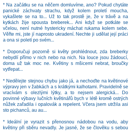
* Na začátku se na něčem domluvíme, ano? Pokud chytáte
panické záchvaty strachu, když kolem proletí moucha,
vykašlete se na to... Už to tak prostě je, že v trávě a na
kytkách žije spousta breberek... Ani když se potkáte se
včelou, není nutné hystericky máchat rukama kolem sebe.
Věřte mi, jste jí naprosto ukradení. Nechte ji udělat její práci
a ona si poletí po svém...
* Doporučuji pozorně si květy prohlédnout, zda breberky
nebydlí přímo v nich nebo na nich. Na louce jsou žádoucí,
doma už tak moc ne. Květiny s mšicemi nebrat, broučky
vytřepat...
* Nedělejte stejnou chybu jako já, a nechoďte na květinové
výpravy jen v žabkách a s krátkými kalhotami. Pravidelně se
vracívám s olezlými lýtky, a to nejsem alergická... Do
povinné výbavy lučních květinářů bych v létě kromě ostrých
nůžek zařadila i opalovák a repelent. Včera jsem utržila asi
sto pichanců, au au...
* Ideální je vyrazit s přenosnou nádobou na vodu, aby
květiny při sběru nevadly. Je jasné, že se člověku s sebou