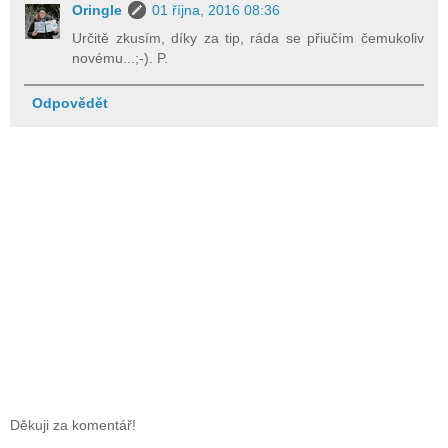
Oringle
01 října, 2016 08:36
Určitě zkusím, díky za tip, ráda se přiučím čemukoliv
novému...;-). P.
Odpovědět
Děkuji za komentář!