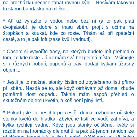
na procházku nechce tahat rovnou kýbl... Nosívám takovou
tu starou bandasku na mléko...
* Ať už vyrazíte s vodou nebo bez ní (a to pak platí
dvojnásob), je dobré si trasu sběru projít s očima na
šťopkách a koukat, kde co roste. Trhám až při zpáteční
cestě, a to je pak fofr (zase kvůli vadnutí).
* Časem si vytvoříte trasy, na kterých budete mít přehled o
tom, co kde roste. Já už mám svá bezpečná místa... Všímejte
si i různých bobulí, pupenů a trav, dodají kytkám úžasný
objem...
* Jestli je to možné, stonky čistím od zbytečného listí přímo
při sběru. Nezdá se to, ale když otrhávám až doma, zbude
poměrně dost odpadu. Takhle mám aspoň přehled o
skutečném objemu květin, a koš není plný listí...
* Pokud jste to nestihli po cestě, doma rozhodně očistěte
stonky květů do hladka. Zbytečné listí ve vodě zahnívá, a
kytka rychleji vadne. Když jsou stonky očištěné, květy si
rozdělím na hromádky dle druhů, a pak už jenom randomize