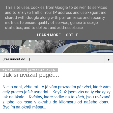
This site uses cookies from Google to deliver its services
and to analyze traffic. Your IP address and user-agent are
shared with Google along with performance and security
metrics to ensure quality of service, generate usage
statistics, and to detect and address abuse.
LEARN MORE
GOT IT
▼
pondělí 25. července 2016
Jak si uvázat pugét...
Nic to není, věřte mi... A já vám prozradím pár věcí, které vám
celý proces ještě usnadní... Když už jsem vás na ty ekokytky
tak nalákala... Květiny, které vidíte na fotkách, jsou uvázané
z toho, co roste v okruhu do kilometru od našeho domu.
Bydlím na okraji města...