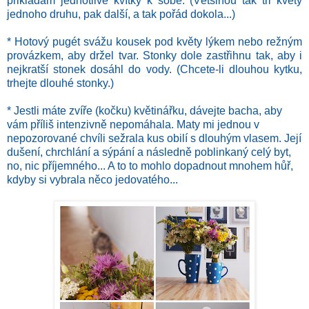
přikládám jednotlivé kvítky k sobě. (Většinou tak tři květy
jednoho druhu, pak další, a tak pořád dokola...)
* Hotový pugét svážu kousek pod květy lýkem nebo režným
provázkem, aby držel tvar. Stonky dole zastřihnu tak, aby i
nejkratší stonek dosáhl do vody. (Chcete-li dlouhou kytku,
trhejte dlouhé stonky.)
* Jestli máte zvíře (kočku) květinářku, dávejte bacha, aby
vám příliš intenzivně nepomáhala. Maty mi jednou v
nepozorované chvíli sežrala kus obilí s dlouhým vlasem. Její
dušení, chrchlání a sýpání a následně poblinkaný celý byt,
no, nic příjemného... A to to mohlo dopadnout mnohem hůř,
kdyby si vybrala něco jedovatého...