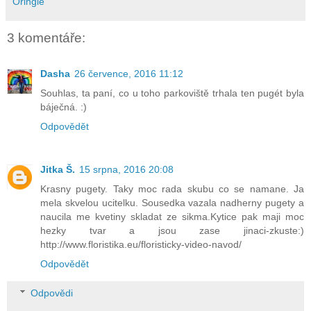
Oringle
3 komentáře:
Dasha
26 července, 2016 11:12
Souhlas, ta paní, co u toho parkoviště trhala ten pugét byla
báječná. :)
Odpovědět
Jitka Š.
15 srpna, 2016 20:08
Krasny pugety. Taky moc rada skubu co se namane. Ja
mela skvelou ucitelku. Sousedka vazala nadherny pugety a
naucila me kvetiny skladat ze sikma.Kytice pak maji moc
hezky tvar a jsou zase jinaci-zkuste:)
http://www.floristika.eu/floristicky-video-navod/
Odpovědět
Odpovědi