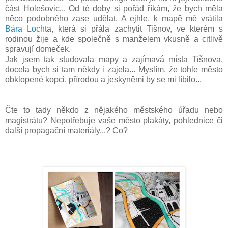
část Holešovic... Od té doby si pořád říkám, že bych měla
něco podobného zase udělat. A ejhle, k mapě mě vrátila
Bára Locht
a, která si přála zachytit Tišnov, ve kterém s
rodinou žije a kde společně s manželem vkusně a citlivě
spravují domeček.
Jak jsem tak studovala mapy a zajímavá místa Tišnova,
docela bych si tam někdy i zajela... Myslím, že tohle město
obklopené kopci, přírodou a jeskyněmi by se mi líbilo...
Čte to tady někdo z nějakého městského úřadu nebo
magistrátu? Nepotřebuje vaše město plakáty, pohlednice či
další propagační materiály...? Co?