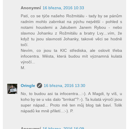
Anonymní
16 března, 2016 10:33
Patí, co se týče našeho Rožmitálu - tady by se pánům
radním mohlo zabrnkat na pýchu největší - pohled s
notami houslemi a Jakubem Janem Rybou - nebo
slavnou Johanku z Rožmitálu a bratry Lvy....vím, že
když tu jsou slavnosti Johanky, takové věci se hodně
točí.
Nevím, co jsou ta KIC střediska, ale oslovit třeba
infocentra. Města, která budou mít významná kulatá
výročí...
M.
Oringle
16 března, 2016 13:30
No, to budou asi ta infocentra...:-). A Magdi, ty víš, u
koho by se u vás dalo "brnkat"?:-). Ta kulatá výročí jsou
super nápad... Proto mě ten můj blog tak baví. Tolik
nápadů ke mně přiletí...:-). P.
Anonymní
16 března, 2016 16:09