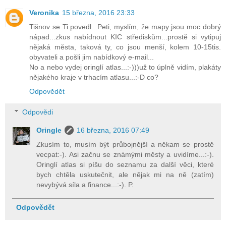
Veronika
15 března, 2016 23:33
Tišnov se Ti povedl...Peti, myslím, že mapy jsou moc dobrý
nápad...zkus nabídnout KIC střediskům...prostě si vytipuj
nějaká města, taková ty, co jsou menší, kolem 10-15tis.
obyvateli a pošli jim nabídkový e-mail...
No a nebo vydej oringlí atlas...:-)))už to úplně vidím, plakáty
nějakého kraje v trhacím atlasu...:-D co?
Odpovědět
Odpovědi
Oringle
16 března, 2016 07:49
Zkusím to, musím být průbojnější a někam se prostě
vecpat:-). Asi začnu se známými městy a uvidíme...:-).
Oringlí atlas si píšu do seznamu za další věci, které
bych chtěla uskutečnit, ale nějak mi na ně (zatím)
nevybývá síla a finance...:-). P.
Odpovědět