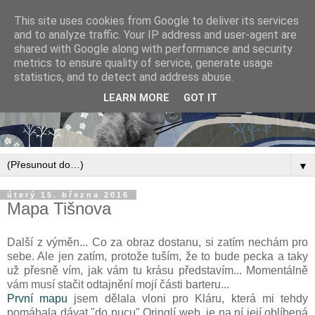
This site uses cookies from Google to deliver its services
and to analyze traffic. Your IP address and user-agent are
shared with Google along with performance and security
metrics to ensure quality of service, generate usage
statistics, and to detect and address abuse.
LEARN MORE
GOT IT
▼
úterý 15. března 2016
Mapa Tišnova
Další z výměn... Co za obraz dostanu, si zatím nechám pro
sebe. Ale jen zatím, protože tuším, že to bude pecka a taky
už přesně vím, jak vám tu krásu představím... Momentálně
vám musí stačit odtajnění mojí části barteru...
První mapu
jsem dělala vloni pro Kláru, která mi tehdy
pomáhala dávat "do pucu" Oringlí web. je na ní její oblíbená