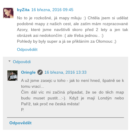
byZita
16 března, 2016 09:45
No to je rozkošné, já mapy miluju :) Chtěla jsem si udělat
podobné mapy z našich cest, ale zatím mám rozpracované
Azory, které jsme navštívili skoro před 2 lety a jen tak
obrázek asi nedokončím :( ale třeba jednou.. :)
Pohledy by byly super a já se přikláním za Olomouc ;)
Odpovědět
Odpovědi
Oringle
16 března, 2016 13:33
A už jsme zasejc u toho - jak to není hned, špatně se k
tomu vrací...
Čím dál víc mi začíná připadat, že se do těch map
budu muset pustit...:-). Když je mají Londýn nebo
Paříž, tak proč ne česká města!
P.
Odpovědět