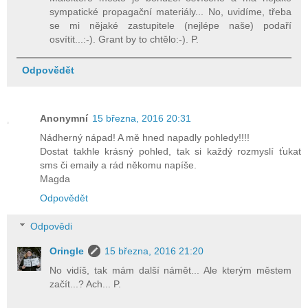
sympatické propagační materiály... No, uvidíme, třeba
se mi nějaké zastupitele (nejlépe naše) podaří
osvítit...:-). Grant by to chtělo:-). P.
Odpovědět
Anonymní
15 března, 2016 20:31
Nádherný nápad! A mě hned napadly pohledy!!!!
Dostat takhle krásný pohled, tak si každý rozmyslí ťukat
sms či emaily a rád někomu napíše.
Magda
Odpovědět
Odpovědi
Oringle
15 března, 2016 21:20
No vidíš, tak mám další námět... Ale kterým městem
začít...? Ach... P.