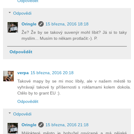
Odpovědět
Odpovědi
Oringle
15 března, 2016 18:18
Že? Že by se takový suvenýr mohl líbit? Já si to taky
myslím... Musím to někam protlačit:-). P.
Odpovědět
verpa
15 března, 2016 20:18
Takové mapy by se mi moc líbily, ale v našem městě to
vyhrávají takové ty příšernosti s roklamami kolem dokola.
Ctělo by to grant EU :).
Odpovědět
Odpovědi
Oringle
15 března, 2016 21:18
Málokteré město je bohužel osvícené a má nějaké