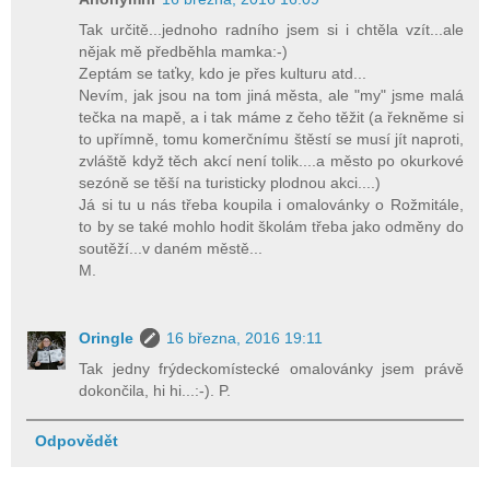
Tak určitě...jednoho radního jsem si i chtěla vzít...ale
nějak mě předběhla mamka:-)
Zeptám se taťky, kdo je přes kulturu atd...
Nevím, jak jsou na tom jiná města, ale "my" jsme malá
tečka na mapě, a i tak máme z čeho těžit (a řekněme si
to upřímně, tomu komerčnímu štěstí se musí jít naproti,
zvláště když těch akcí není tolik....a město po okurkové
sezóně se těší na turisticky plodnou akci....)
Já si tu u nás třeba koupila i omalovánky o Rožmitále,
to by se také mohlo hodit školám třeba jako odměny do
soutěží...v daném městě...
M.
Oringle
16 března, 2016 19:11
Tak jedny frýdeckomístecké omalovánky jsem právě
dokončila, hi hi...:-). P.
Odpovědět