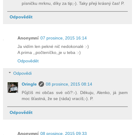
písničku mrknu, díky za tip;-). Taky přeji krásný čas! P.
Odpovědět
Anonymní
07 prosince, 2015 16:14
Ja vidím len pekné nič nedokonalé :-)
A prima ,,počteníčko,,je u teba :-)
Odpovědět
Odpovědi
Oringle
08 prosince, 2015 08:14
Půjčíš mi občas své oči?:-). Děkuju, Alenko, já jsem
moc šťastná, že se (ráda) vracíš;-). P.
Odpovědět
Anonymní
08 prosince, 2015 09:33