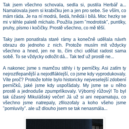
Tak jsem všechno schovala, sedla si, pustila Herbář a...
Namalovala jsem si krabičku jen a jen pro sebe. Se vším, co
mám ráda. Je na ní modrá, šedá, hnědá i bílá. Moc hezky se
mi v téhle paletě míchalo. Použila jsem "modrotisk", puntíky,
pruhy, písmo i kočičky. Prostě všechno, co mě těší.
Taky jsem ponatírala staré rámy a konečně udělala návrh
obrazu do jednoho z nich. Protože musím mít vždycky
všechno a hned, jen ne to, čím chci udělat radost sama
sobě. To se vždycky odložit dá... Tak teď už prostě ne...
A nakonec jsme s mamčou stihly i ty perníčky. Asi zatím ty
nejroztřepanější a nejodfláklejší, co jsme kdy vyprodukovaly.
Víte proč? Protože tohle bylo historicky nejveselejší zdobení
perníčků, jaké jsme kdy uspořádaly. My jsme se u něho
prostě a jednoduše zpumprlíkovaly. Výborný růžový! To byl
tak úžasný Mikulášský večer! Já už si ani nepamatuju, co
všechno jsme natrepaly, zfilozofaly a koho všeho jsme
"pomluvily". ale už dlouho jsem se tak nenasmála...