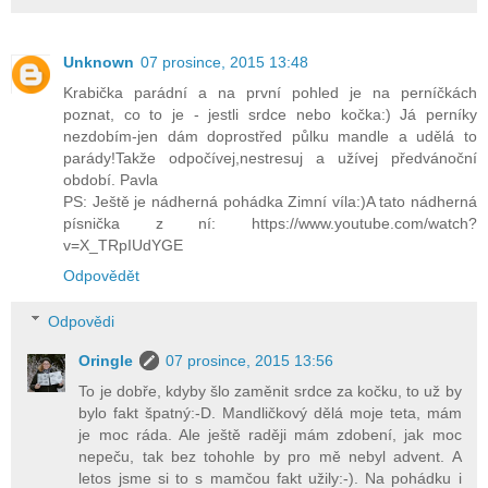
Unknown
07 prosince, 2015 13:48
Krabička parádní a na první pohled je na perníčkách
poznat, co to je - jestli srdce nebo kočka:) Já perníky
nezdobím-jen dám doprostřed půlku mandle a udělá to
parády!Takže odpočívej,nestresuj a užívej předvánoční
období. Pavla
PS: Ještě je nádherná pohádka Zimní víla:)A tato nádherná
písnička z ní: https://www.youtube.com/watch?
v=X_TRpIUdYGE
Odpovědět
Odpovědi
Oringle
07 prosince, 2015 13:56
To je dobře, kdyby šlo zaměnit srdce za kočku, to už by
bylo fakt špatný:-D. Mandličkový dělá moje teta, mám
je moc ráda. Ale ještě raději mám zdobení, jak moc
nepeču, tak bez tohohle by pro mě nebyl advent. A
letos jsme si to s mamčou fakt užily:-). Na pohádku i