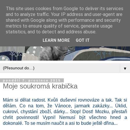
This site uses cookies from Google to deliver its services
and to analyze traffic. Your IP address and user-agent are
shared with Google along with performance and security
metrics to ensure quality of service, generate usage
statistics, and to detect and address abuse.
LEARN MORE
GOT IT
▼
pondělí 7. prosince 2015
Moje soukromá krabička
Mám si dělat radost. Kvůli duševní rovnováze a tak. Tak si
dělám. Co na tom, že Vánoce, jarmark zakázky... Úklid,
cukroví, chystání zboží, dárky... Stop! Dost! Mozku, přestaň
chrlit povinnosti! Vypni! Nemusí být všechno hned a
dokonalé. To se musím naučit a asi to bude ještě dřina...