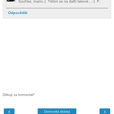
Souhlas, mami;-). Těším se na další takové...:-). P.
Odpovědět
Děkuji za komentář!
‹
›
Domovská stránka