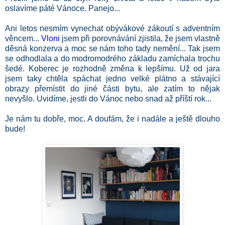
oslavíme páté Vánoce. Panejo...
Ani letos nesmím vynechat obývákové zákoutí s adventním
věncem...
Vloni
jsem při porovnávání zjistila, že jsem vlastně
děsná konzerva a moc se nám toho tady nemění... Tak jsem
se odhodlala a do modromodrého základu zamíchala trochu
šedé. Koberec je rozhodně změna k lepšímu. Už od jara
jsem taky chtěla spáchat jedno velké plátno a stávající
obrazy přemístit do jiné části bytu, ale zatím to nějak
nevyšlo. Uvidíme, jestli do Vánoc nebo snad až příští rok...
Je nám tu dobře, moc. A doufám, že i nadále a ještě dlouho
bude!