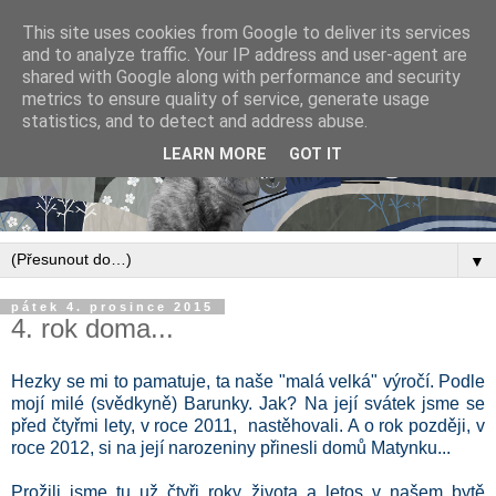
This site uses cookies from Google to deliver its services
and to analyze traffic. Your IP address and user-agent are
shared with Google along with performance and security
metrics to ensure quality of service, generate usage
statistics, and to detect and address abuse.
LEARN MORE
GOT IT
▼
pátek 4. prosince 2015
4. rok doma...
Hezky se mi to pamatuje, ta naše "malá velká" výročí. Podle
mojí milé (svědkyně) Barunky. Jak? Na její svátek jsme se
před čtyřmi lety, v roce 2011, nastěhovali. A o rok později, v
roce 2012, si na její narozeniny přinesli domů Matynku...
Prožili jsme tu už čtyři roky života a letos v našem bytě