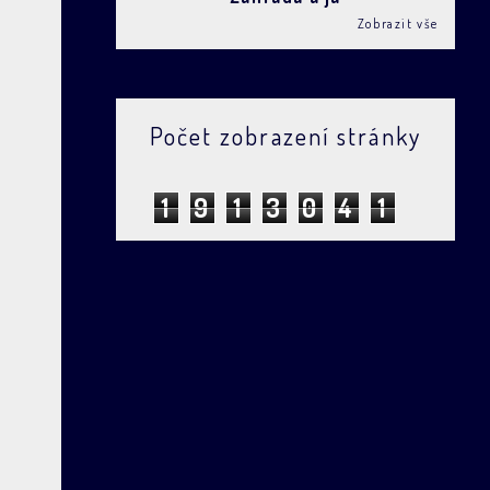
Zobrazit vše
Počet zobrazení stránky
1
9
1
3
0
4
1