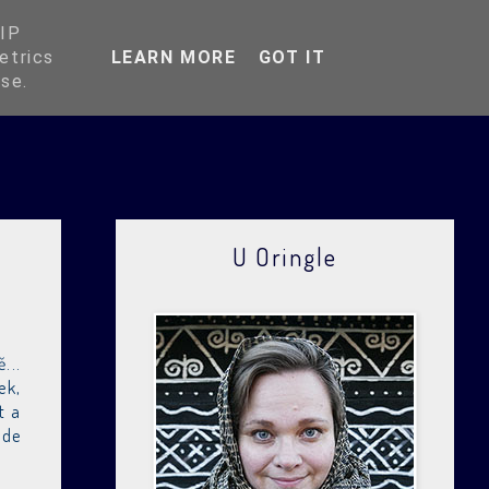
O Oringli
 IP
etrics
LEARN MORE
GOT IT
use.
U Oringle
...
ek,
t a
jde