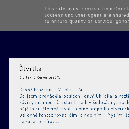
Blog
This site uses cookies from Google
address and user-agent are shared
to ensure quality of service, gene
Čtvrtka
čtvrtek 16. července 2015
Čeho? Prázdnin... V tahu... Au.
Co jsem prováděla poslední dny? Uklidila a roztř
závěry nic moc...), oslavila jedny šedesátiny, nac
půjčila si "čtverečkovat" a plně propadla čtvere
usilovně fantazírovat, čím je naplním... Myslím, 
se zase špacírovat!