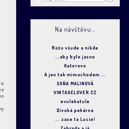
Na návštěvu...
Rožu všude a nikde
...aby bylo jasno
Katorovo
A jen tak mimochodem ...
si
SOŇA MALINOVÁ
ce
VINTAGELOVER.CZ
oo
evulekotule
ky
Divoká pekárna
... zase ta Lucie!
Zahrada a já