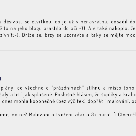
u děsivost se čtvrtkou, co je už v nenávratnu, dosadil do
 to na jeho blogu praštilo do očí:-)). Ale také nakoplo, že
zivnit;-). Držte se, brzy se uzdravte a taky se mějte moc
1
e plány, co všechno o "prázdninách" stihnu a místo toho 
ly a letí jak splašené. Poslušně hlásím, že šuplíky a krabi
si dnes mohla kooonečně (bez výčitek) dopřát i malování, o
žíme, no né? Malování a tvoření zdar a 3x hurá! :) Čtvereč