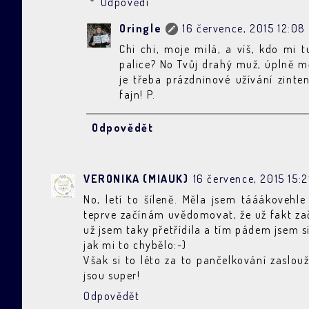
Odpovědi
Oringle
16 července, 2015 12:08
Chi chi, moje milá, a víš, kdo mi t
palice? No Tvůj drahý muž, úplně mě
je třeba prázdninové užívání zinten
fajn! P.
Odpovědět
VERONIKA (MIAUK)
16 července, 2015 15:2
No, letí to šíleně. Měla jsem tááákovehl
teprve začínám uvědomovat, že už fakt zača
už jsem taky přetřídila a tím pádem jsem 
jak mi to chybělo:-)
Však si to léto za to pančelkování zaslou
jsou super!
Odpovědět