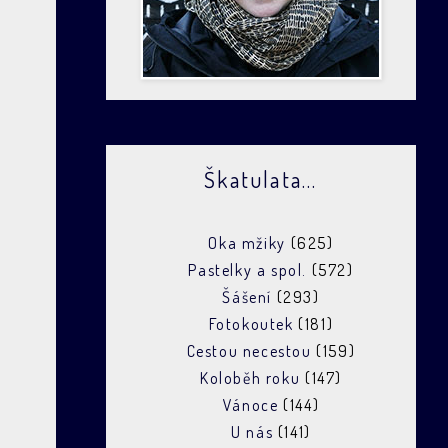
Škatulata...
Oka mžiky
(625)
Pastelky a spol.
(572)
Šášení
(293)
Fotokoutek
(181)
Cestou necestou
(159)
Koloběh roku
(147)
Vánoce
(144)
U nás
(141)