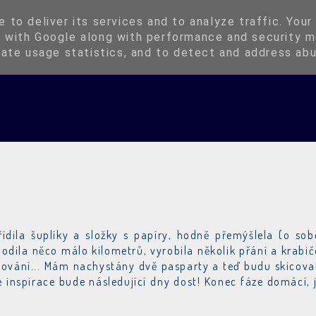
Instagram
Kup si Oringli
 to deliver its services and to analyze traffic. Your
 with Google along with performance and security m
rate usage statistics, and to detect and address ab
ídila šuplíky a složky s papíry, hodně přemýšlela (o sobě
hodila něco málo kilometrů, vyrobila několik přání a krabič
čkování... Mám nachystány dvě pasparty a teď budu skicova
že inspirace bude následující dny dost! Konec fáze domácí, 