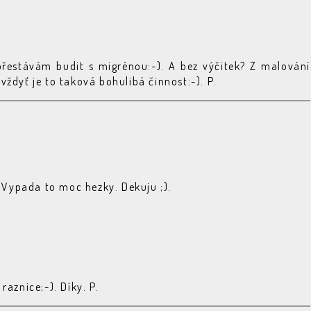
přestávám budit s migrénou:-). A bez výčitek? Z malování
vždyť je to taková bohulibá činnost:-). P.
? Vypada to moc hezky. Dekuju ;).
raznice;-). Díky. P.