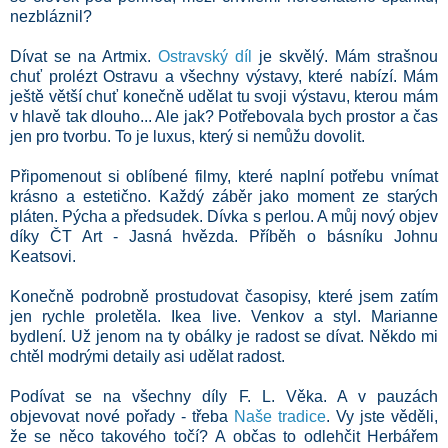
nezbláznil?
Dívat se na Artmix.
Ostravský díl
je skvělý. Mám strašnou
chuť prolézt Ostravu a všechny výstavy, které nabízí. Mám
ještě větší chuť konečně udělat tu svoji výstavu, kterou mám
v hlavě tak dlouho... Ale jak? Potřebovala bych prostor a čas
jen pro tvorbu. To je luxus, který si nemůžu dovolit.
Připomenout si oblíbené filmy, které naplní potřebu vnímat
krásno a estetično. Každý záběr jako moment ze starých
pláten. Pýcha a předsudek. Dívka s perlou. A můj nový objev
díky ČT Art - Jasná hvězda. Příběh o básníku Johnu
Keatsovi.
Konečně podrobně prostudovat časopisy, které jsem zatím
jen rychle proletěla. Ikea live. Venkov a styl. Marianne
bydlení. Už jenom na ty obálky je radost se dívat. Někdo mi
chtěl modrými detaily asi udělat radost.
Podívat se na všechny díly F. L. Věka. A v pauzách
objevovat nové pořady - třeba
Naše tradice
. Vy jste věděli,
že se něco takového točí? A občas to odlehčit Herbářem