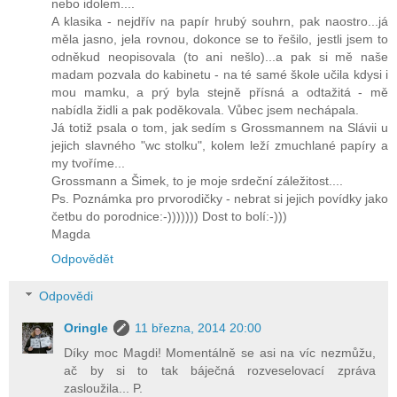
nebo idolem....
A klasika - nejdřív na papír hrubý souhrn, pak naostro...já
měla jasno, jela rovnou, dokonce se to řešilo, jestli jsem to
odněkud neopisovala (to ani nešlo)...a pak si mě naše
madam pozvala do kabinetu - na té samé škole učila kdysi i
mou mamku, a prý byla stejně přísná a odtažitá - mě
nabídla židli a pak poděkovala. Vůbec jsem nechápala.
Já totiž psala o tom, jak sedím s Grossmannem na Slávii u
jejich slavného "wc stolku", kolem leží zmuchlané papíry a
my tvoříme...
Grossmann a Šimek, to je moje srdeční záležitost....
Ps. Poznámka pro prvorodičky - nebrat si jejich povídky jako
četbu do porodnice:-))))))) Dost to bolí:-)))
Magda
Odpovědět
Odpovědi
Oringle
11 března, 2014 20:00
Díky moc Magdi! Momentálně se asi na víc nezmůžu,
ač by si to tak báječná rozveselovací zpráva
zasloužila... P.