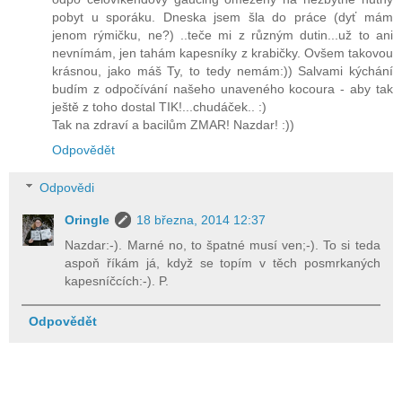
pobyt u sporáku. Dneska jsem šla do práce (dyť mám
jenom rýmičku, ne?) ..teče mi z různým dutin...už to ani
nevnímám, jen tahám kapesníky z krabičky. Ovšem takovou
krásnou, jako máš Ty, to tedy nemám:)) Salvami kýchání
budím z odpočívání našeho unaveného kocoura - aby tak
ještě z toho dostal TIK!...chudáček.. :)
Tak na zdraví a bacilům ZMAR! Nazdar! :))
Odpovědět
Odpovědi
Oringle
18 března, 2014 12:37
Nazdar:-). Marné no, to špatné musí ven;-). To si teda
aspoň říkám já, když se topím v těch posmrkaných
kapesníčcích:-). P.
Odpovědět