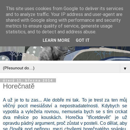
This site uses cookies from Google to deliver its services
and to analyze traffic. Your IP address and user-agent are
shared with Google along with performance and security
metrics to ensure quality of service, generate usage
statistics, and to detect and address abuse.
LEARN MORE
GOT IT
▼
úterý 11. března 2014
Horečnatě
A už je to tu zas... Ale dobře mi tak. To je trest za ten můj
věčný pocit mesiášství a nepostradatelnosti. Kdybych se
vypotila a vyležela rovnou, nemusela bych se s tím crckat
dva měsíce po kouskách. Horečka "třicetdevět" je už
opravdu pádný argument, proč zůstat v posteli. Co dělat, aby
se člověk pod peřinou, mezi chvílemi horečnatého spánku,