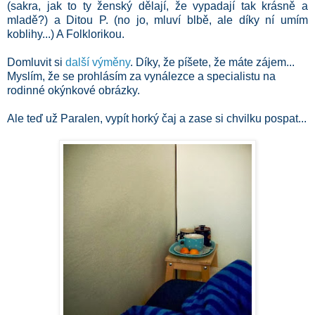
(sakra, jak to ty ženský dělají, že vypadají tak krásně a
mladě?) a Ditou P. (no jo, mluví blbě, ale díky ní umím
koblihy...) A Folklorikou.
Domluvit si
další výměny
. Díky, že píšete, že máte zájem...
Myslím, že se prohlásím za vynálezce a specialistu na
rodinné okýnkové obrázky.
Ale teď už Paralen, vypít horký čaj a zase si chvilku pospat...