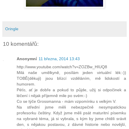
Oringle
10 komentářů:
Anonymní
11 března, 2014 13:43
http://www.youtube.com/watch?v=ZOZBw_HIUQ8
Milá naše umělkyně, posílám jeden virtuální lék:-))
TOBĚ(děkuji) jsou blízcí vzděláním, mě lidskostí a
humorem.
Péťo, ať je dobře a pokud to půjde, užij si odpočinek a
léčení i nějak příjemně mile po svém:-)
Co se týče Grossmanna - mám vzpomínku s velkým V.
Na střední jsme měli nebezpečně nesympatickou
profesorku češtiny. Když jsme měli psát maturitní písemku
na vybrané téma, já si vybrala, s kým by jsme chtěli srávit
den, s nějakou postavou, z dávné historie nebo novější,