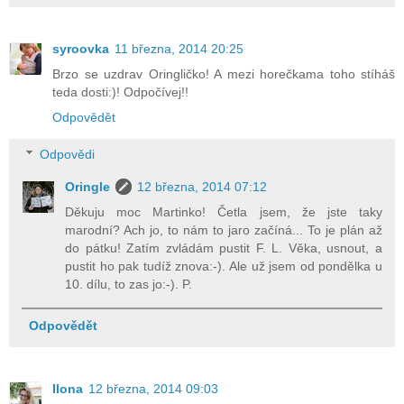
syroovka
11 března, 2014 20:25
Brzo se uzdrav Oringličko! A mezi horečkama toho stíháš
teda dosti:)! Odpočívej!!
Odpovědět
Odpovědi
Oringle
12 března, 2014 07:12
Děkuju moc Martinko! Četla jsem, že jste taky
marodní? Ach jo, to nám to jaro začíná... To je plán až
do pátku! Zatím zvládám pustit F. L. Věka, usnout, a
pustit ho pak tudíž znova:-). Ale už jsem od pondělka u
10. dílu, to zas jo:-). P.
Odpovědět
Ilona
12 března, 2014 09:03