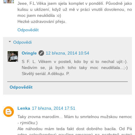
Jeee, F.L.Věka jsem sjela komplet v pondělí. Původně jako
kulisu u uklízení, když už mě v práci vnutili dovolenou, no
moc jsem neuklidila :o)
Hezké uzdravování přeju.
Odpovědět
Odpovědi
Oringle
12 března, 2014 10:54
S F. L. Věkem v posteli, kdo by si to nechal ujít:-).
Nedivím se, já bych toho taky moc neudělala...;-)
Skvělý seriál. A děkuju. P.
Odpovědět
Lenka
17 března, 2014 17:51
Taky zrovna marodím... Mám tu smrtelnou mužskou nemoc
- rýmičku:)
Ale náhodou mám teda fakt dost dobrého bacila. Od Pá
odpo celovíkendový gaučing omezený na nezbytně nutný