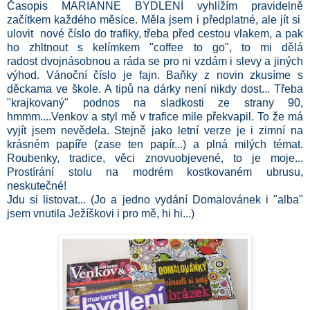
Časopis MARIANNE BYDLENÍ vyhlížím pravidelně
začítkem každého měsíce. Měla jsem i předplatné, ale jít si
ulovit nové číslo do trafiky, třeba před cestou vlakem, a pak
ho zhltnout s kelímkem "coffee to go", to mi dělá
radost dvojnásobnou a ráda se pro ni vzdám i slevy a jiných
výhod. Vánoční číslo je fajn. Baňky z novin zkusíme s
děckama ve škole. A tipů na dárky není nikdy dost... Třeba
"krajkovaný" podnos na sladkosti ze strany 90,
hmmm....Venkov a styl mě v trafice mile překvapil. To že má
vyjít jsem nevědela. Stejně jako letní verze je i zimní na
krásném papíře (zase ten papír...) a plná milých témat.
Roubenky, tradice, věci znovuobjevené, to je moje...
Prostírání stolu na modrém kostkovaném ubrusu,
neskutečné!
Jdu si listovat... (Jo a jedno vydání Domalovánek i "alba"
jsem vnutila Ježíškovi i pro mě, hi hi...)