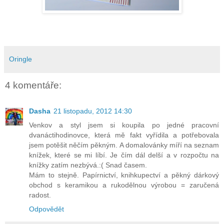
Oringle
4 komentáře:
Dasha
21 listopadu, 2012 14:30
Venkov a styl jsem si koupila po jedné pracovní
dvanáctihodinovce, která mě fakt vyřídila a potřebovala
jsem potěšit něčím pěkným. A domalovánky míří na seznam
knížek, které se mi líbí. Je čím dál delší a v rozpočtu na
knížky zatím nezbývá.:( Snad časem.
Mám to stejně. Papírnictví, knihkupectví a pěkný dárkový
obchod s keramikou a rukodělnou výrobou = zaručená
radost.
Odpovědět