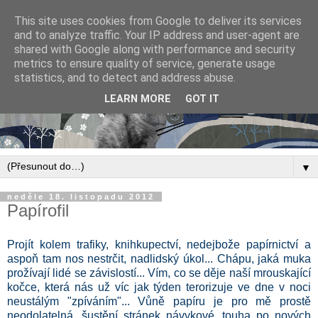
This site uses cookies from Google to deliver its services
and to analyze traffic. Your IP address and user-agent are
shared with Google along with performance and security
metrics to ensure quality of service, generate usage
statistics, and to detect and address abuse.
LEARN MORE
GOT IT
▼
neděle 18. listopadu 2012
Papírofil
Projít kolem trafiky, knihkupectví, nedejbože papírnictví a
aspoň tam nos nestrčit, nadlidský úkol... Chápu, jaká muka
prožívají lidé se závislostí... Vím, co se děje naší mrouskající
kočce, která nás už víc jak týden terorizuje ve dne v noci
neustálým "zpíváním"... Vůně papíru je pro mě prostě
neodolatelná, šustění stránek návykové, touha po nových