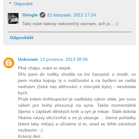
Odpovědi
Oringle
22 listopadu, 2012 17:24
Taky mám takový nekonečný seznam, ach jo...:-)
Odpovědět
Unknown
13 prosince, 2013 08:56
Plně chápu, mám to stejně.
Dřív jsem do trafiky chodila na lov časopisů o módě, co
jsem matka kupuju ty o rodičovství a na bydlení se raději
nedívám (čeká nás stěhování z mini-pidi bytu) - neodolala
bych.
Projít kolem knihkupectví je nadlidský výkon stále, jen svou
vášeň pro knihy přesunuji na syna. Takže momentálně
žijeme v záplavě dětských knih a syn je miluje. Stále dokola
říkáme názvy věcí/zvířat a on je ukazuje ... čteme pohádky
(které taky miluju) a užíváme si to, snad se téhle závislosti
nezbavím :-)
Krásný den...