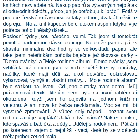
knihách nezvladatelná. Nákup papírů a výtvarných hejblátek
si odůvodnit dokážu, přece jen je potřebuju k "práci". Fetiš v
podobě čerstvého časopisu si taky jednou, dvakrát měsíčce
dopřeju... No a knihkupectví beru útokem aspoň kdykoliv je
potřeba pořídit nějaký dárek...
Poslední týdny jsou náročné, velmi. Tak jsem si tentokrát
povolila nadměrnou dávku dopingu. Nejen že jsem v pátek
strávila minimálně dvě hodiny ve velkoskladu papíru, ale
také jsem neteřinkám pořídila báječné ježíškovské dárky -
"
Domalovánky
" a "
Moje rodinné album
". Domalovánky jsem
vyhlížela už dlouho, jsou v nich skvělé kresby, obrázky,
náčrtky, které mají děti za úkol dotvářet, dokreslovat,
vybarvovat, vymýšlet vlastní motivy... "Moje rodinné album"
bylo sázkou na jistotu. Od jeho autorky mám doma "Můj
prázdninový deník", kterým jsem byla na první nahlédnutí
okouzlena, když jsem ho objevila na jednom knižním
veletrhu. A ani nová knížečka nezklamala. Moc se mi líbí
výtvarné zpracování. A vůbec celý nápad - poznat svou
rodinu. Jaký je tvůj táta? Jaká je tvá máma? Nakresli pokoj,
kde spáváš u babička a dědy... Udělej si rodokmen... Pátrání
po kořenech, zájem o nejbližší - věci, které by se v dětech
měly probouzet od mala...