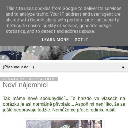
This site uses cookies from Google to deliver its services
and to analyze traffic. Your IP address and user-agent are
shared with Google along with performance and security
metrics to ensure quality of service, generate usage
statistics, and to detect and address abuse.
LEARN MORE
GOT IT
▼
sobota 21. dubna 2012
Noví nájemníci
Tak máme nové spolubydlící... To hnízdo ve vlasech na
obrázku je asi normálně přivolalo... Aspoň mi není líto, že se
ještě neopravuje lodžie. Nemůžeme přece rodinku rušit!