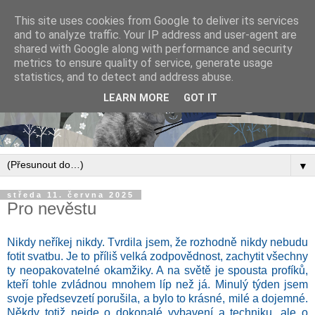
This site uses cookies from Google to deliver its services
and to analyze traffic. Your IP address and user-agent are
shared with Google along with performance and security
metrics to ensure quality of service, generate usage
statistics, and to detect and address abuse.
LEARN MORE
GOT IT
▼
středa 11. června 2025
Pro nevěstu
Nikdy neříkej nikdy. Tvrdila jsem, že rozhodně nikdy nebudu
fotit svatbu. Je to příliš velká zodpovědnost, zachytit všechny
ty neopakovatelné okamžiky. A na světě je spousta profíků,
kteří tohle zvládnou mnohem líp než já. Minulý týden jsem
svoje předsevzetí porušila, a bylo to krásné, milé a dojemné.
Někdy totiž nejde o dokonalé vybavení a techniku, ale o