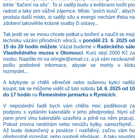
tohle "tlačení na sílu". To si raději budu s květinami tvořit pro
radost a taky pro vážné zájemce. Místo "psích kusů", abych
prodala další místo, si raději sílu a energii nechám třeba na
zdobení takovéhle krásné svatby či oslavy...
Tak jestli se se mnou chcete potkat u tvoření a naučit se moji
techniku vázání přírodních věnců, v
pondělí 23. 6. 2025 od
15 do 20 hodin můžete
. Vázat budeme v
Radeckého sále
Vlastivědného muzea v Olomouci
. Kurz stojí 2000 Kč za
osobu. Napište mi na oringle@email.cz, a já vám nezávazně
pošlu podrobné informace, abyste se mohly v klidu
rozmyslet...
A kdybyste si chtěli věneček nebo sušenou kytici raději
koupit, tak se můžeme vidět už tuto sobotu
14. 6. 2025 od 10
do 17 hodin
na
Řemeslném jarmarku v Rymicích
.
V neposlední řadě bych vám chtěla moc poděkovat za
podporu s vydáním kalendáře v jeho předprodeji. Nyní už
jsem první vlnu kalendáře uzavřela a pilně na něm pracuji.
Pokud zrovna nesbírám nebo nevážu kytky, samozřejmě...
Až bude dokončený a posléze i natištěný, začnu vám ho
přednostně rozesílat, nebo osobně předávat... A taky spustím