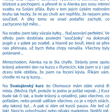
blízkost a pochopení, a přesně to si Alenka pro svou intimní
svatbu na Soláni přála. Bylo v tom jejich úzkém rodinném
kruhu tak hezky, že mi po chvíli ani nepřišlo, že nejsem jeho
součástí. A díky tomu se snad podařilo zachytit, co
zachyceno být mělo...
Na svatbu jsem taky vázala kytky... Načasování perfektní. Ve
středu jsem dosbírala poslední "součástky" na dokonalý
pugét a v pátek po svatbě, a hlavně po bouři, která se přes
nás přehnala, už bych třeba chrpy nenašla. Všechny byly
polámané...
Mimochodem, Alenka na to šla chytře. Strávily jsme spolu
krásný adventní den na kurzu v Rymicích, kde jsem si ji i její
dceru tolik oblíbila, že jsem na focení kývla. Říkám vám,
choďte mi na ty kurzy...
Na
Svatojánský kurz
do Olomouce mám stále volná tři
místa. (Možná čtyři, protože to jedno je pořád nejisté...) Kurz
bude tak či tak, a bude krásný a vyladěný, jako všechno, co
pořádám, nebo prostě udělám všechno, co je v mých silách,
aby takový byl... A pak si dám od kurzů pauzu. Ale teď už
fakt. Není to vyhrožování nebo nějaký marketing. Netěší mě,