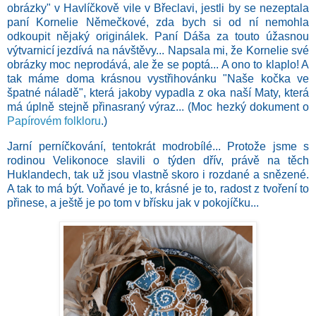
obrázky" v Havlíčkově vile v Břeclavi, jestli by se nezeptala
paní Kornelie Němečkové, zda bych si od ní nemohla
odkoupit nějaký originálek. Paní Dáša za touto úžasnou
výtvarnicí jezdívá na návštěvy... Napsala mi, že Kornelie své
obrázky moc neprodává, ale že se poptá... A ono to klaplo! A
tak máme doma krásnou vystřihovánku "Naše kočka ve
špatné náladě", která jakoby vypadla z oka naší Maty, která
má úplně stejně přinasraný výraz... (Moc hezký dokument o
Papírovém folkloru
.)
Jarní perníčkování, tentokrát modrobílé... Protože jsme s
rodinou Velikonoce slavili o týden dřív, právě na těch
Huklandech, tak už jsou vlastně skoro i rozdané a snězené.
A tak to má být. Voňavé je to, krásné je to, radost z tvoření to
přinese, a ještě je po tom v břísku jak v pokojíčku...