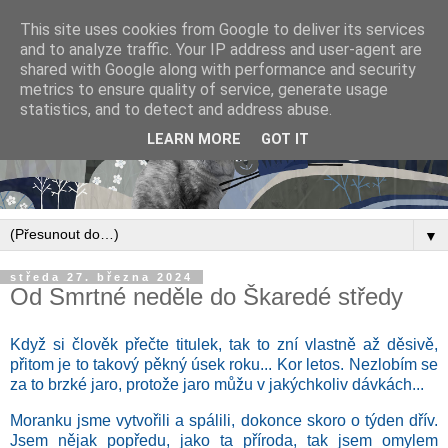
This site uses cookies from Google to deliver its services
and to analyze traffic. Your IP address and user-agent are
shared with Google along with performance and security
metrics to ensure quality of service, generate usage
statistics, and to detect and address abuse.
LEARN MORE
GOT IT
▼
středa 27. března 2024
Od Smrtné neděle do Škaredé středy
Když si člověk přečte titulek, tak to zní vlastně až děsivě,
přitom je to takový pěkný úsek roku... Kor letos. Nezlobím se
za to brzké jaro, protože jaro můžu v jakýchkoliv dávkách...
Moranku jsme vytvořili a spálili, dokonce skoro o týden dřív.
Jsem nějak popředu, jako ta příroda, tak jsem omylem