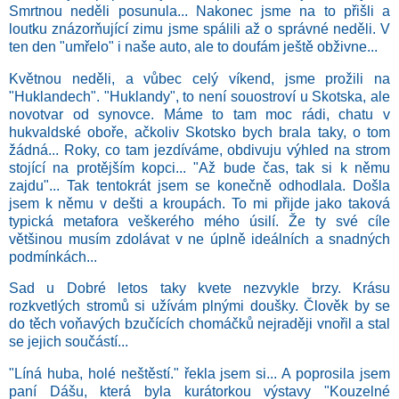
Smrtnou neděli posunula... Nakonec jsme na to přišli a
loutku znázorňující zimu jsme spálili až o správné neděli. V
ten den "umřelo" i naše auto, ale to doufám ještě obživne...
Květnou neděli, a vůbec celý víkend, jsme prožili na
"Huklandech". "Huklandy", to není souostroví u Skotska, ale
novotvar od synovce. Máme to tam moc rádi, chatu v
hukvaldské oboře, ačkoliv Skotsko bych brala taky, o tom
žádná... Roky, co tam jezdíváme, obdivuju výhled na strom
stojící na protějším kopci... "Až bude čas, tak si k němu
zajdu"... Tak tentokrát jsem se konečně odhodlala. Došla
jsem k němu v dešti a kroupách. To mi přijde jako taková
typická metafora veškerého mého úsilí. Že ty své cíle
většinou musím zdolávat v ne úplně ideálních a snadných
podmínkách...
Sad u Dobré letos taky kvete nezvykle brzy. Krásu
rozkvetlých stromů si užívám plnými doušky. Člověk by se
do těch voňavých bzučících chomáčků nejraději vnořil a stal
se jejich součástí...
"Líná huba, holé neštěstí." řekla jsem si... A poprosila jsem
paní Dášu, která byla kurátorkou výstavy "Kouzelné