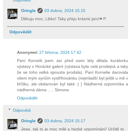
Oringle
03 dubna, 2024 15:15
Děkuju moc, Libko! Taky přeju krásné jaro!♥ P.
Odpovědět
Anonymní
27 března, 2024 17:42
Paní Kornelii jsem asi před osmi léty dělala kurátorku
výstavy v Horácké galerii (výstava byla celá prodejná a taky
že se toho velká spousta prodala). Paní Kornelie darovala
všem mým synům vystřihovánku (nejmladší byl ještě u mě v
bříšku, ale obdarován byl také :) ) Nádherná vzpomínka a
nádherná dáma ..... Simona
Odpovědět
Odpovědi
Oringle
03 dubna, 2024 15:17
Jeee, tak to je moc milé a hezké vzpomínání! Určitě to