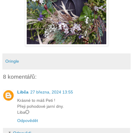
Oringle
8 komentářů:
Libča
27 března, 2024 13:55
Krásné to máš Peti !
Přeji pohodové jarní dny.
Liba💮
Odpovědět
Odpovědi