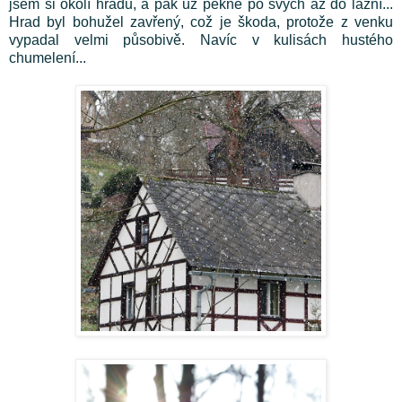
jsem si okolí hradu, a pak už pěkně po svých až do lázní...
Hrad byl bohužel zavřený, což je škoda, protože z venku
vypadal velmi působivě. Navíc v kulisách hustého
chumelení...