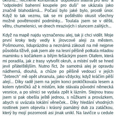
okruhu... Nicméně kombinace "dopolední slatina pro tělo" a
"odpolední bahenní koupele pro duši" se ukázala jako
značně blahodárná... Počasí bylo jaké bylo, prostě únor.
Když to tak vezmu, tak se mi poštěstilo okusit všechny
možné povětrnostní podmínky... Toulala jsem se v děšti,
větru, chumelenici, ve dnech mrazivých i sluncem zalitých...
Když na mapě najdu vyznačenou alej, tak ji chci vidět. Moje
první kroky tedy vedly k jírovcové aleji za městem.
Pošmourno, liduprázdno a neznámá zákoutí na mě nejprve
působila tíživě, pak jsem ale na lesní pěšině potkala mladou
maminku s kočárkem a bílým fešáckým psem Olafem, která
mi poradila, jak z trasy vytvořit okruh, a místní svět se hned
jevil přátelštějším. Nutno říct, že samotná alej je opravdu
nádherná, dlouhá, a chůze po pěšině vedoucí v jejích
"žebrech" mě opět uhranula, jako vždycky, když kráčím pěší
alejí... Díky radě jsem na jejím konci prokličkovala lesem a
kolem rybníčků až k místům, kde stávala původní německá
vesnice, a po silnici se vydala zpět k lázním. Stejnou trasu
jsem si pak obešla ještě jednou, s nůžkami a provázkem,
abych si uvázala lokální věneček... Díky hledání vhodných
rostlinek jsem objevila i krásný památný dub za zatáčkou,
který by mojí pozornosti asi jinak unikl. Na lavičce u cedule