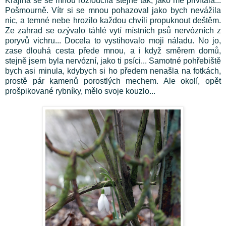
Krajina se se mnou rozloučila stejně tak, jako mě přivítala...
Pošmourně. Vítr si se mnou pohazoval jako bych nevážila
nic, a temné nebe hrozilo každou chvíli propuknout deštěm.
Ze zahrad se ozývalo táhlé vytí místních psů nervózních z
poryvů vichru... Docela to vystihovalo moji náladu. No jo,
zase dlouhá cesta přede mnou, a i když směrem domů,
stejně jsem byla nervózní, jako ti psíci... Samotné pohřebiště
bych asi minula, kdybych si ho předem nenašla na fotkách,
prostě pár kamenů porostlých mechem. Ale okolí, opět
prošpikované rybníky, mělo svoje kouzlo...