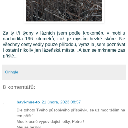
Za ty tři týdny v lázních jsem podle krokoměru v mobilu
nachodila 196 kilometrů, což je myslím hezké skóre. Ne
všechny cesty vedly pouze přírodou, vyrazila jsem poznávat
i ostatní nikoliv jen lázeňská města... A tam se mrkneme zas
příště...
Oringle
8 komentářů:
bavi-mne-to
21 února, 2023 08:57
Dle tohoto Tvého působivého příspěvku se už moc těším na
ten příští.
Moc krásné vypovídající fotky, Petro !
Měj se hezky!