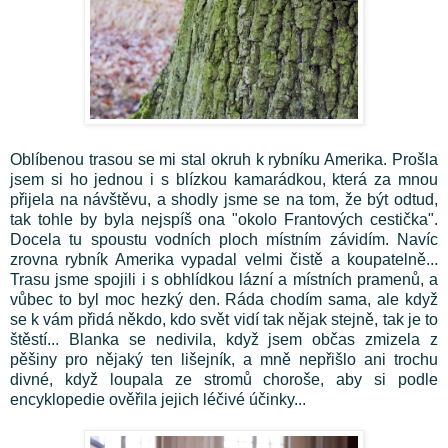
Oblíbenou trasou se mi stal okruh k rybníku Amerika. Prošla
jsem si ho jednou i s blízkou kamarádkou, která za mnou
přijela na návštěvu, a shodly jsme se na tom, že být odtud,
tak tohle by byla nejspíš ona "okolo Frantových cestička".
Docela tu spoustu vodních ploch místním závidím. Navíc
zrovna rybník Amerika vypadal velmi čistě a koupatelně...
Trasu jsme spojili i s obhlídkou lázní a místních pramenů, a
vůbec to byl moc hezký den. Ráda chodím sama, ale když
se k vám přidá někdo, kdo svět vidí tak nějak stejně, tak je to
štěstí... Blanka se nedivila, když jsem občas zmizela z
pěšiny pro nějaký ten lišejník, a mně nepřišlo ani trochu
divné, když loupala ze stromů choroše, aby si podle
encyklopedie ověřila jejich léčivé účinky...