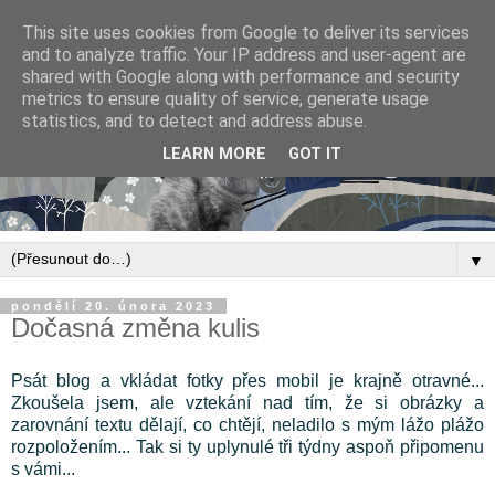
This site uses cookies from Google to deliver its services
and to analyze traffic. Your IP address and user-agent are
shared with Google along with performance and security
metrics to ensure quality of service, generate usage
statistics, and to detect and address abuse.
LEARN MORE
GOT IT
▼
pondělí 20. února 2023
Dočasná změna kulis
Psát blog a vkládat fotky přes mobil je krajně otravné...
Zkoušela jsem, ale vztekání nad tím, že si obrázky a
zarovnání textu dělají, co chtějí, neladilo s mým lážo plážo
rozpoložením... Tak si ty uplynulé tři týdny aspoň připomenu
s vámi...