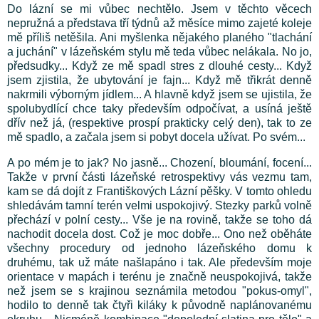
Do lázní se mi vůbec nechtělo. Jsem v těchto věcech
nepružná a představa tří týdnů až měsíce mimo zajeté koleje
mě příliš netěšila. Ani myšlenka nějakého planého "tlachání
a juchání" v lázeňském stylu mě teda vůbec nelákala. No jo,
předsudky... Když ze mě spadl stres z dlouhé cesty... Když
jsem zjistila, že ubytování je fajn... Když mě třikrát denně
nakrmili výborným jídlem... A hlavně když jsem se ujistila, že
spolubydlící chce taky především odpočívat, a usíná ještě
dřív než já, (respektive prospí prakticky celý den), tak to ze
mě spadlo, a začala jsem si pobyt docela užívat. Po svém...
A po mém je to jak? No jasně... Chození, bloumání, focení...
Takže v první části lázeňské retrospektivy vás vezmu tam,
kam se dá dojít z Františkových Lázní pěšky. V tomto ohledu
shledávám tamní terén velmi uspokojivý. Stezky parků volně
přechází v polní cesty... Vše je na rovině, takže se toho dá
nachodit docela dost. Což je moc dobře... Ono než oběháte
všechny procedury od jednoho lázeňského domu k
druhému, tak už máte našlapáno i tak. Ale především moje
orientace v mapách i terénu je značně neuspokojivá, takže
než jsem se s krajinou seznámila metodou "pokus-omyl",
hodilo to denně tak čtyři kiláky k původně naplánovanému