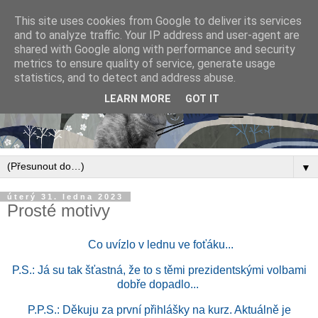
This site uses cookies from Google to deliver its services
and to analyze traffic. Your IP address and user-agent are
shared with Google along with performance and security
metrics to ensure quality of service, generate usage
statistics, and to detect and address abuse.
LEARN MORE
GOT IT
▼
úterý 31. ledna 2023
Prosté motivy
Co uvízlo v lednu ve foťáku...
P.S.: Já su tak šťastná, že to s těmi prezidentskými volbami
dobře dopadlo...
P.P.S.: Děkuju za první přihlášky na kurz. Aktuálně je