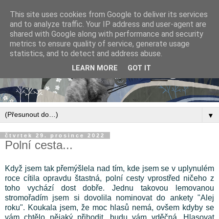
This site uses cookies from Google to deliver its services
and to analyze traffic. Your IP address and user-agent are
shared with Google along with performance and security
metrics to ensure quality of service, generate usage
statistics, and to detect and address abuse.
LEARN MORE
GOT IT
▼
čtvrtek 29. prosince 2022
Polní cesta...
Když jsem tak přemýšlela nad tím, kde jsem se v uplynulém
roce cítila opravdu štastná, polní cesty vprostřed ničeho z
toho vychází dost dobře. Jednu takovou lemovanou
stromořadím jsem si dovolila nominovat do ankety "Alej
roku". Koukala jsem, že moc hlasů nemá, ovšem kdyby se
vám chtělo nějaký přihodit, budu vám vděčná. Hlasovat