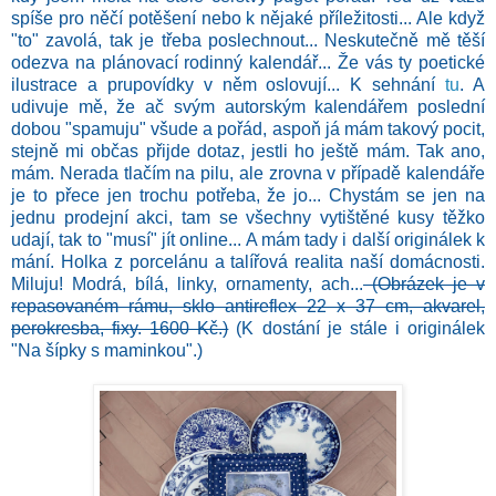
spíše pro něčí potěšení nebo k nějaké příležitosti... Ale když
"to" zavolá, tak je třeba poslechnout... Neskutečně mě těší
odezva na plánovací rodinný kalendář... Že vás ty poetické
ilustrace a prupovídky v něm oslovují... K sehnání
tu
. A
udivuje mě, že ač svým autorským kalendářem poslední
dobou "spamuju" všude a pořád, aspoň já mám takový pocit,
stejně mi občas přijde dotaz, jestli ho ještě mám. Tak ano,
mám. Nerada tlačím na pilu, ale zrovna v případě kalendáře
je to přece jen trochu potřeba, že jo... Chystám se jen na
jednu prodejní akci, tam se všechny vytištěné kusy těžko
udají, tak to "musí" jít online... A mám tady i další originálek k
mání. Holka z porcelánu a talířová realita naší domácnosti.
Miluju! Modrá, bílá, linky, ornamenty, ach...
(Obrázek je v
repasovaném rámu, sklo antireflex 22 x 37 cm, akvarel,
perokresba, fixy. 1600 Kč.)
(K dostání je stále i originálek
"Na šípky s maminkou".)