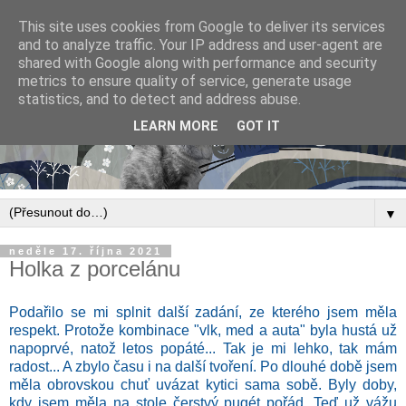
This site uses cookies from Google to deliver its services
and to analyze traffic. Your IP address and user-agent are
shared with Google along with performance and security
metrics to ensure quality of service, generate usage
statistics, and to detect and address abuse.
LEARN MORE
GOT IT
▼
neděle 17. října 2021
Holka z porcelánu
Podařilo se mi splnit další zadání, ze kterého jsem měla
respekt. Protože kombinace "vlk, med a auta" byla hustá už
napoprvé, natož letos popáté... Tak je mi lehko, tak mám
radost... A zbylo času i na další tvoření. Po dlouhé době jsem
měla obrovskou chuť uvázat kytici sama sobě. Byly doby,
kdy jsem měla na stole čerstvý pugét pořád. Teď už vážu