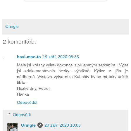
Oringle
2 komentáře:
bavi-mne-to
19 září, 2020 08:35
Měla jsi krásný výlet- dokonce s příjemným setkáním . Výlet
jsi zdokumentovala hezky- výstižně. Kytice z jiřin je
nádherná. Výstava výtvarníka Kubašty by se mi taky určitě
líbila.
Hezké dny, Petro!
Hanka
Odpovědět
Odpovědi
Oringle
20 září, 2020 10:05