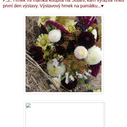
P.S.: Hrnek mi mamka koupila na Soláni, kam vyrazila hned
první den výstavy. Výstavový hrnek na památku...♥