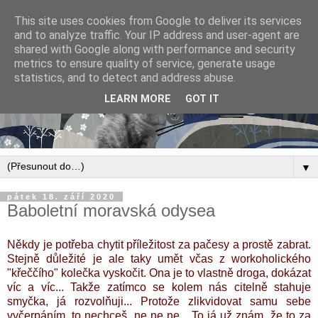
This site uses cookies from Google to deliver its services
and to analyze traffic. Your IP address and user-agent are
shared with Google along with performance and security
metrics to ensure quality of service, generate usage
statistics, and to detect and address abuse.
LEARN MORE
GOT IT
▼
pátek 18. září 2020
Baboletní moravská odysea
Někdy je potřeba chytit příležitost za pačesy a prostě zabrat.
Stejně důležité je ale taky umět včas z workoholického
"křeččího" kolečka vyskočit. Ona je to vlastně droga, dokázat
víc a víc... Takže zatímco se kolem nás citelně stahuje
smyčka, já rozvolňuji... Protože zlikvidovat samu sebe
vyčerpáním, to nechceš, ne ne ne... To já už znám, že to za