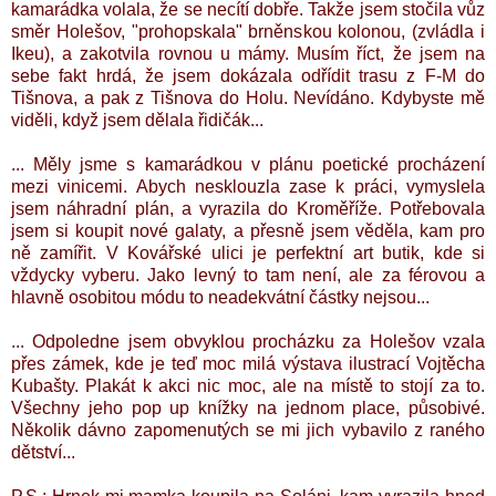
kamarádka volala, že se necítí dobře. Takže jsem stočila vůz
směr Holešov, "prohopskala" brněnskou kolonou, (zvládla i
Ikeu), a zakotvila rovnou u mámy. Musím říct, že jsem na
sebe fakt hrdá, že jsem dokázala odřídit trasu z F-M do
Tišnova, a pak z Tišnova do Holu. Nevídáno. Kdybyste mě
viděli, když jsem dělala řidičák...
... Měly jsme s kamarádkou v plánu poetické procházení
mezi vinicemi. Abych nesklouzla zase k práci, vymyslela
jsem náhradní plán, a vyrazila do Kroměříže. Potřebovala
jsem si koupit nové galaty, a přesně jsem věděla, kam pro
ně zamířit. V Kovářské ulici je perfektní art butik, kde si
vždycky vyberu. Jako levný to tam není, ale za férovou a
hlavně osobitou módu to neadekvátní částky nejsou...
... Odpoledne jsem obvyklou procházku za Holešov vzala
přes zámek, kde je teď moc milá výstava ilustrací Vojtěcha
Kubašty. Plakát k akci nic moc, ale na místě to stojí za to.
Všechny jeho pop up knížky na jednom place, působivé.
Několik dávno zapomenutých se mi jich vybavilo z raného
dětství...