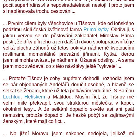
pocit superhrdinství a nepostradatelnosti nestojí. I proto jsem
si naplánovala trochu cestování...
... Prvním cílem byly Všechovice u Tišnova, kde od loňského
podzimu sídlí česká květinová farma
Prima kytky
. Obdivuji, s
jakou vervou se do pěstování zakladatel Miroslav Prima
pustil, že díky píli jeho a jen dalších dvou spolupracovníků je
velká plocha záhonů už letos pokryta nádherně kvetoucími
rostlinami, momentálně převážně jiřinami. Kytka, kterou
jsem si mohla uvázat, je nádherná. Úžasné odstíny... A sama
jsem moc zvědavá, co z této návštěvy ještě "vykvete"...
... Protože Tišnov je coby pugétem dohodil, rozhodla jsem
se pár objednaných Andělářů doručit osobně, a hlavně se
setkat se ženami, které už leta potkávám virtuálně. S Barčou
Lochtou
,
Helískem
a Matildou. Musím říct, že Tišnov mě
velmi mile překvapil, svou strukturou městečka v kopci,
okolními lesy... A že setkání dopadlo skvěle asi ani psát
nemusím, protože dopadlo. Je hezké pobýt se zajímavými
ženskými, které mají co říct...
... Na jižní Moravu jsem nakonec nedojela, jelikož mi