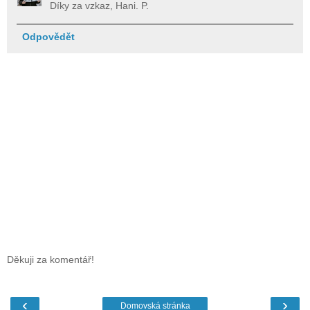
Díky za vzkaz, Hani. P.
Odpovědět
Děkuji za komentář!
‹
›
Domovská stránka