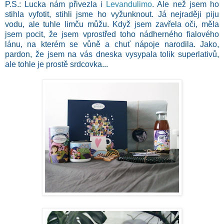
P.S.: Lucka nám přivezla i
Levandulimo
. Ale než jsem ho
stihla vyfotit, stihli jsme ho vyžunknout. Já nejraději piju
vodu, ale tuhle limču můžu. Když jsem zavřela oči, měla
jsem pocit, že jsem vprostřed toho nádherného fialového
lánu, na kterém se vůně a chuť nápoje narodila. Jako,
pardon, že jsem na vás dneska vysypala tolik superlativů,
ale tohle je prostě srdcovka...