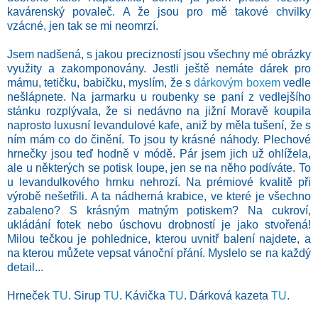
kavárenský povaleč. A že jsou pro mě takové chvilky
vzácné, jen tak se mi neomrzí.
Jsem nadšená, s jakou precizností jsou všechny mé obrázky
využity a zakomponovány.
Jestli ještě nemáte dárek pro
mámu, tetičku, babičku, myslím, že s
dárkovým boxem
vedle
nešlápnete. Na jarmarku u roubenky se paní z vedlejšího
stánku rozplývala, že si nedávno na jižní Moravě koupila
naprosto luxusní levandulové kafe, aniž by měla tušení, že s
ním mám co do činění. To jsou ty krásné náhody. Plechové
hrnečky jsou teď hodně v módě. Pár jsem jich už ohlížela,
ale u některých se potisk loupe, jen se na něho podíváte. To
u levandulkového hrnku nehrozí. Na prémiové kvalitě při
výrobě nešetřili. A ta nádherná krabice, ve které je všechno
zabaleno? S krásným matným potiskem? Na cukroví,
ukládání fotek nebo úschovu drobností je jako stvořená!
Milou tečkou je pohlednice, kterou uvnitř balení najdete, a
na kterou můžete vepsat vánoční přání. Myslelo se na každý
detail...
Hrneček
TU
. Sirup
TU
. Kávička
TU
. Dárková kazeta
TU
.