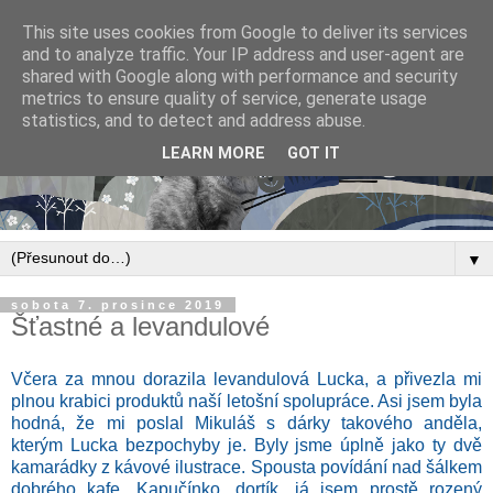
This site uses cookies from Google to deliver its services
and to analyze traffic. Your IP address and user-agent are
shared with Google along with performance and security
metrics to ensure quality of service, generate usage
statistics, and to detect and address abuse.
LEARN MORE
GOT IT
▼
sobota 7. prosince 2019
Šťastné a levandulové
Včera za mnou dorazila levandulová Lucka, a přivezla mi
plnou krabici produktů naší letošní spolupráce. Asi jsem byla
hodná, že mi poslal Mikuláš s dárky takového anděla,
kterým Lucka bezpochyby je. Byly jsme úplně jako ty dvě
kamarádky z kávové ilustrace. Spousta povídání nad šálkem
dobrého kafe. Kapučínko, dortík, já jsem prostě rozený