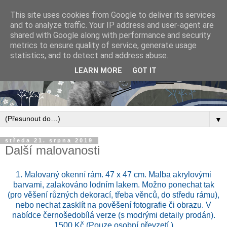
This site uses cookies from Google to deliver its services
and to analyze traffic. Your IP address and user-agent are
shared with Google along with performance and security
metrics to ensure quality of service, generate usage
statistics, and to detect and address abuse.
LEARN MORE
GOT IT
▼
středa 21. srpna 2019
Další malovanosti
1. Malovaný okenní rám. 47 x 47 cm. Malba akrylovými
barvami, zalakováno lodním lakem. Možno ponechat tak
(pro věšení různých dekorací, třeba věnců, do středu rámu),
nebo nechat zasklít na pověšení fotografie či obrazu. V
nabídce černošedobílá verze (s modrými detaily prodán).
1500 Kč (Pouze osobní převzetí.)