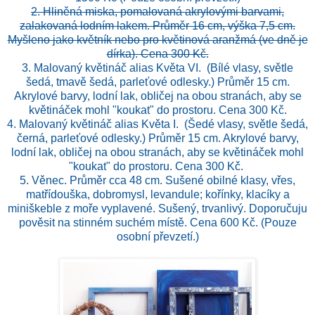
2. Hliněná miska, pomalovaná akrylovými barvami,
zalakovaná lodním lakem. Průměr 16 cm, výška 7,5 cm.
Myšleno jako květník nebo pro květinová aranžmá (ve dně je
dírka). Cena 300 Kč.
3. Malovaný květináč alias Květa VI. (Bílé vlasy, světle
šedá, tmavě šedá, parleťové odlesky.) Průměr 15 cm.
Akrylové barvy, lodní lak, obličej na obou stranách, aby se
květináček mohl "koukat" do prostoru. Cena 300 Kč.
4.
Malovaný květináč alias Květa I. (Šedé vlasy, světle šedá,
černá, parleťové odlesky.) Průměr 15 cm. Akrylové barvy,
lodní lak, obličej na obou stranách, aby se květináček mohl
"koukat" do prostoru. Cena 300 Kč.
5. Věnec. Průměr cca 48 cm. Sušené obilné klasy, vřes,
matřídouška, dobromysl, levandule; kořínky, klacíky a
miniškeble z moře vyplavené. Sušený, trvanlivý. Doporučuju
pověsit na stinném suchém místě. Cena 600 Kč. (Pouze
osobní převzetí.)