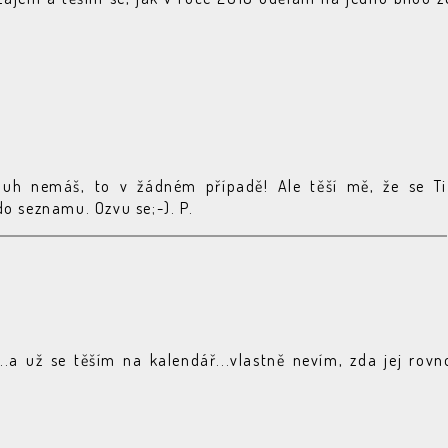
luh nemáš, to v žádném případě! Ale těší mě, že se Ti
do seznamu. Ozvu se;-). P.
..a už se těším na kalendář...vlastně nevím, zda jej rovn