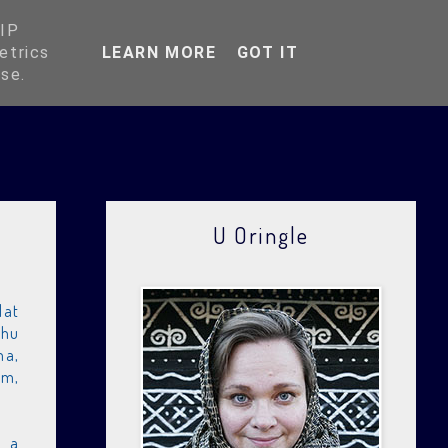
O Oringli
 IP
etrics
LEARN MORE
GOT IT
use.
U Oringle
lat
rhu
ma,
ím,
t a