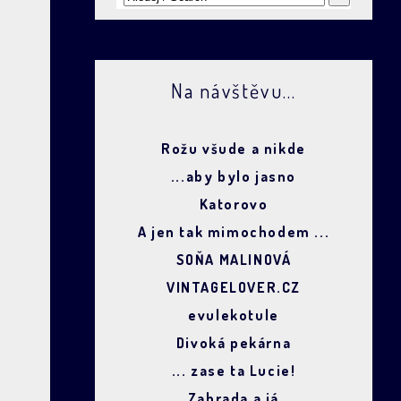
Na návštěvu...
Rožu všude a nikde
...aby bylo jasno
Katorovo
A jen tak mimochodem ...
SOŇA MALINOVÁ
VINTAGELOVER.CZ
evulekotule
Divoká pekárna
... zase ta Lucie!
Zahrada a já