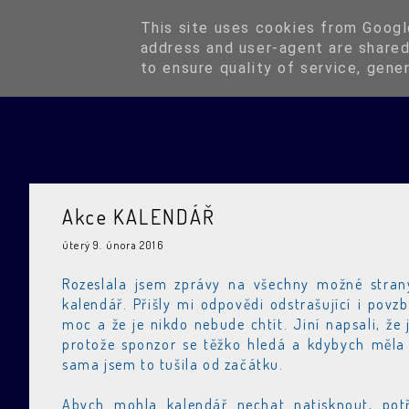
Blog
This site uses cookies from Google
address and user-agent are shared
to ensure quality of service, gene
Akce KALENDÁŘ
úterý 9. února 2016
Rozeslala jsem zprávy na všechny možné stran
kalendář. Přišly mi odpovědi odstrašující i povzbu
moc a že je nikdo nebude chtít. Jiní napsali, že
protože sponzor se těžko hledá a kdybych měla s
sama jsem to tušila od začátku.
Abych mohla kalendář nechat natisknout, pot