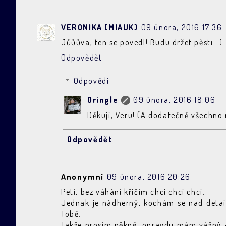
VERONIKA (MIAUK)
09 února, 2016 17:36
Jůůůva, ten se povedl! Budu držet pěsti:-)
Odpovědět
Odpovědi
Oringle
09 února, 2016 18:06
Děkuji, Veru! (A dodatečně všechno n
Odpovědět
Anonymní
09 února, 2016 20:26
Petí, bez váhání křičím chci chci chci.
Jednak je nádherný, kochám se nad detail
Tobě.
Takže prosím pěkně, opravdu mám vážný zá