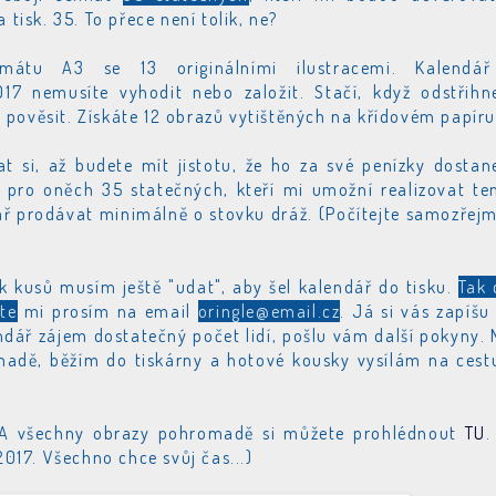
tisk. 35. To přece není tolik, ne?
mátu A3 se 13 originálními ilustracemi.
Kalendá
17 nemusíte vyhodit nebo založit. Stačí, když odstřihn
pověsit. Získáte 12 obrazů vytištěných na křídovém papíru
at si, až budete mít jistotu, že ho za své penízky dostan
pro oněch 35 statečných, kteří mi umožní realizovat te
ář prodávat minimálně o stovku dráž. (Počítejte samozřejm
lik kusů musím ještě "udat", aby šel kalendář do tisku.
Tak 
te
mi prosím na email
oringle@email.cz
. Já si vás zapíšu
ndář zájem dostatečný počet lidí, pošlu vám další pokyny.
adě, běžím do tiskárny a hotové kousky vysílám na cest
 A všechny obrazy pohromadě si můžete prohlédnout
TU
.
2017. Všechno chce svůj čas...)