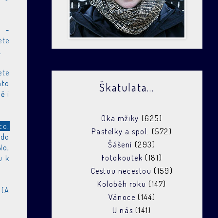
ř -
ete
.
ete
nto
Škatulata...
ě i
Oka mžiky
(625)
co,
Pastelky a spol.
(572)
 do
Šášení
(293)
No,
Fotokoutek
(181)
u k
Cestou necestou
(159)
Koloběh roku
(147)
 (A
Vánoce
(144)
U nás
(141)