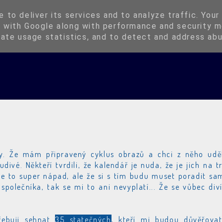
Instagram
Kup si Oringli
 to deliver its services and to analyze traffic. Your
 with Google along with performance and security m
rate usage statistics, and to detect and address ab
y. Že mám připravený cyklus obrazů a chci z něho udě
divé. Někteří tvrdili, že kalendář je nuda, že je jich na t
 je to super nápad, ale že si s tím budu muset poradit sa
polečníka, tak se mi to ani nevyplatí... Že se vůbec div
řebuji sehnat
35 statečných
, kteří mi budou důvěřova