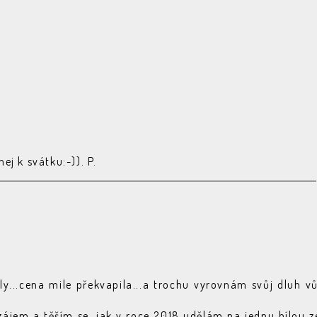
ej k svátku:-)). P.
y...cena mile překvapila...a trochu vyrovnám svůj dluh vů
jem a těším se, jak v roce 2018 udělám na jednu bílou z