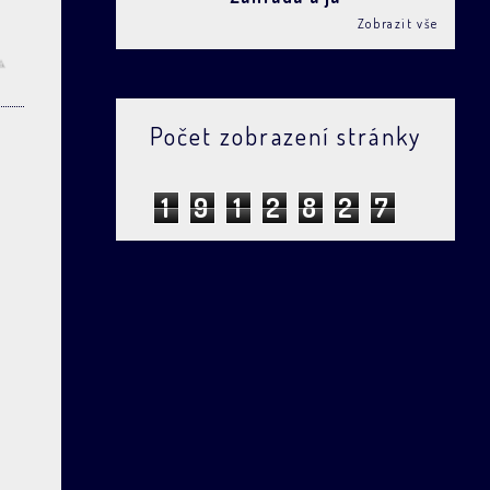
Zobrazit vše
Počet zobrazení stránky
1
9
1
2
8
2
7