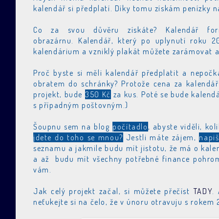
kalendář si předplatí. Díky tomu získám penízky na 
Co za svou důvěru získáte? Kalendář for
obrazárnu.
Kalendář, který po uplynutí roku 20
kalendárium a vzniklý plakát můžete zarámovat a 
Proč byste si měli kalendář předplatit a nepočk
obratem do schránky? Protože cena za kalendář 
projekt, bude
350 Kč
za kus. Poté se bude kalend
s případným poštovným.)
Šoupnu sem na blog
počítadlo
, abyste viděli, ko
jdete do toho se mnou?
Jestli máte zájem,
napiš
seznamu a jakmile budu mít jistotu, že má o kale
a až budu mít všechny potřebné finance pohrom
vám.
Jak celý projekt začal, si můžete přečíst
TADY
.
neťukejte si na čelo, že v únoru otravuju s rokem 