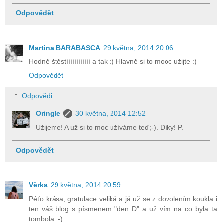
Odpovědět
Martina BARABASCA
29 května, 2014 20:06
Hodně štěstíííííííííííí a tak :) Hlavně si to mooc užijte :)
Odpovědět
Odpovědi
Oringle
30 května, 2014 12:52
Užijeme! A už si to moc užíváme teď;-). Díky! P.
Odpovědět
Věrka
29 května, 2014 20:59
Péťo krása, gratulace veliká a já už se z dovolením koukla i
ten váš blog s písmenem "den D" a už vím na co byla ta
tombola :-)