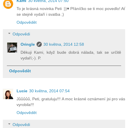
Kami
30 května, 2014 07:50
To je krásná novinka Peti :))♥ Přáníčko se ti moc povedlo! Ať
se stejně vydaří i svatba ;)
Odpovědět
Odpovědi
Oringle
30 května, 2014 12:58
Děkuji Kami, když bude dobrá nálada, tak se určitě
vydaří;-). P.
Odpovědět
Lucie
30 května, 2014 07:54
Jůůůůů, Peti, gratuluju!!! A moc krásné oznámení jsi pro vás
vyrobila!!!
Odpovědět
Odpovědi