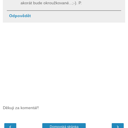
akorát bude okroužkované...;-). P.
Odpovědět
Děkuji za komentář!
‹
›
Domovská stránka