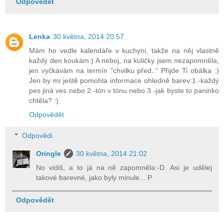
Odpovědět
Lenka
30 května, 2014 20:57
Mám ho vedle kalendáře v kuchyni, takže na něj vlastně
každý den koukám:) A neboj, na kuličky jsem nezapomněla,
jen vyčkávám na termín "chvilku před.." Přijde Ti obálka :)
Jen by mi ještě pomohla informace ohledně barev:1.-každý
pes jiná ves nebo 2.-tón v tónu nebo 3.-jak byste to paninko
chtěla? :)
Odpovědět
Odpovědi
Oringle
30 května, 2014 21:02
No vidiš, a to já na ně zapomněla:-D. Asi je udělej
takové barevné, jako byly minule... P.
Odpovědět