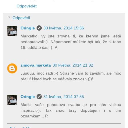
Odpovědět
Odpovědi
Oringle
30 května, 2014 15:56
Markétko, vy jste zrovna ti, ke kterým jsme ještě
nedoputovali:-). Nápomocní můžete být tak, že si toho
16. uděláte čas;-). P.
zimova.marketa
30 května, 2014 21:32
Júúúúú, moc rádi :-) Strašně vám to závidím, ale moc
přeju! Hned bych se vdávala znovu :-)))!
Oringle
31 května, 2014 07:55
Marki, vaše pohodová svatba je pro nás velkou
inspirací;-). Tak snad brzy doputujem i s tím
oznamkem... P.