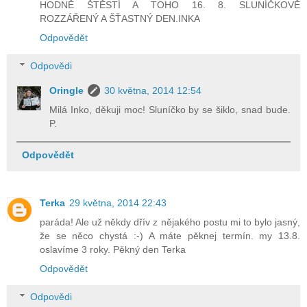
HODNĚ ŠTĚSTÍ A TOHO 16. 8. SLUNÍČKOVĚ
ROZZÁŘENÝ A ŠŤASTNÝ DEN.INKA
Odpovědět
Odpovědi
Oringle
30 května, 2014 12:54
Milá Inko, děkuji moc! Sluníčko by se šiklo, snad bude.
P.
Odpovědět
Terka
29 května, 2014 22:43
paráda! Ale už někdy dřív z nějakého postu mi to bylo jasný,
že se něco chystá :-) A máte pěknej termín. my 13.8.
oslavíme 3 roky. Pěkný den Terka
Odpovědět
Odpovědi