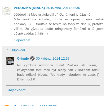
VERONIKA (MIAUK)
30 května, 2014 06:36
Jééééé! :-) Moc gratuluju!!! :-) Oznámení je úžasné!
Milá kovářova kobylko, obula sis opravdu úúúchvatné
podkovy :-) ... troufale se těším na fotky ze dne D, protože
věřím, že výzdoba bude oringlovsky famózní a já jsem
děsně zvědavá, hihi :-)
Odpovědět
Odpovědi
Oringle
30 května, 2014 12:57
No výzdoba rozhodně bude! Protože jak říkám, i
kdybychom tam měli být hlady, tak v každém rožku
bude nějaká blbost. (Ale hlady nebudem, to zase:-)).
Díky moc! P.
Odpovědět