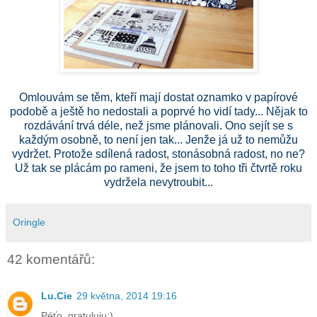
Omlouvám se těm, kteří mají dostat oznamko v papírové
podobě a ještě ho nedostali a poprvé ho vidí tady... Nějak to
rozdávání trvá déle, než jsme plánovali. Ono sejít se s
každým osobně, to není jen tak... Jenže já už to nemůžu
vydržet. Protože sdílená radost, stonásobná radost, no ne?
Už tak se plácám po rameni, že jsem to toho tři čtvrtě roku
vydržela nevytroubit...
Oringle
42 komentářů:
Lu.Cie
29 května, 2014 19:16
Péťo, gratuluju:)