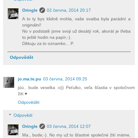
Oringle
02 června, 2014 20:17
A to ty bys klidně mohla, vaše svatba byla parádní a
originální!
No v podstatě jsme svoji už desátý rok, akorát je třeba
to ještě hodin na papír;-).
Děkuju za to oznamko... P.
Odpovědět
jo.ma.te.pu
03 června, 2014 09:25
júú.. bude veselka :o)) Peťulko, veľa šťastia v spoločnom
žití.♥
Odpovědět
Odpovědi
Oringle
03 června, 2014 12:07
Ma., bude;-). No my už to šťastné společné žití máme,