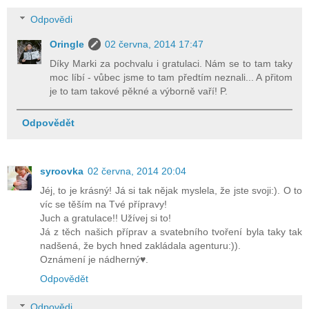
Odpovědi
Oringle
02 června, 2014 17:47
Díky Marki za pochvalu i gratulaci. Nám se to tam taky
moc líbí - vůbec jsme to tam předtím neznali... A přitom
je to tam takové pěkné a výborně vaří! P.
Odpovědět
syroovka
02 června, 2014 20:04
Jéj, to je krásný! Já si tak nějak myslela, že jste svoji:). O to
víc se těším na Tvé přípravy!
Juch a gratulace!! Užívej si to!
Já z těch našich příprav a svatebního tvoření byla taky tak
nadšená, že bych hned zakládala agenturu:)).
Oznámení je nádherný♥.
Odpovědět
Odpovědi