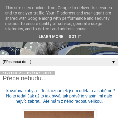
This site uses cookies from Google to deliver its services
and to analyze traffic. Your IP address and user-agent are
shared with Google along with performance and security
metrics to ensure quality of service, generate usage
statistics, and to detect and address abuse.
LEARN MORE
GOT IT
▼
čtvrtek 29. května 2014
Přece nebudu...
...kovářova kobyla... Tolik oznamek jsem udělala a sobě ne?
No to teda! Jak už to tak bývá, tak právě to vlastní mi dalo
nejvíc zabrat... Ale mám z něho radost, velikou.