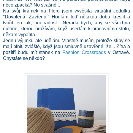
něco zpacká? No strašně...
Na svůj krámek na Fleru jsem vyvěsila virtuální cedulku
"Dovolená. Zavřeno." Hodlám teď nějakou dobu kreslit a
tvořit jen tak, pro radost... Nerada bych, aby se všechna
euforie, kterou prožívám, když usedám k pracovnímu stolu,
někam vypařila.
Jednu výjimku ale udělám. Vlastně musím, protože sliby se
mají plnit, zvláště, když jsou smluvně uzavřené, že... Zítra a
pozítří budu mít stánek na
Fashion Crossroads
v Ostravě.
Chystáte se někdo?