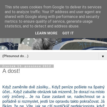
This site uses cookies from Google to deliver its services
and to analyze traffic. Your IP address and user-agent are
shared with Google along with performance and security
metrics to ensure quality of service, generate usage
statistics, and to detect and address abuse.
LEARN MORE
GOT IT
▼
čtvrtek 13. prosince 2012
A dost!
Když zaměníte dvě zásilky... Když peníze pošlete na špatný
účet... Když zabalíte obrázek tak mizerně, že dorazí na místo
celý zničený... Je na čase zastavit se, nadechnout se a
pořádně si rozmyslet, jestli lze opravdu takto pokračovat. Já
říkám, že ne. Víte, jak se cítí puntičkář perfekcionista, když